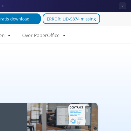
×
i
→
ratis download
ERROR: LID-5874 missing
en
Over PaperOffice