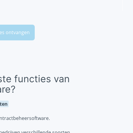
es ontvangen
ste functies van
are?
ten
contractbeheersoftware.
edrijven verschillende soorten