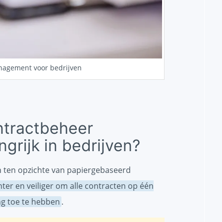
anagement voor bedrijven
ntractbeheer
grijk in bedrijven?
n ten opzichte van papiergebaseerd
ënter en veiliger om alle contracten op één
ng toe te hebben
.