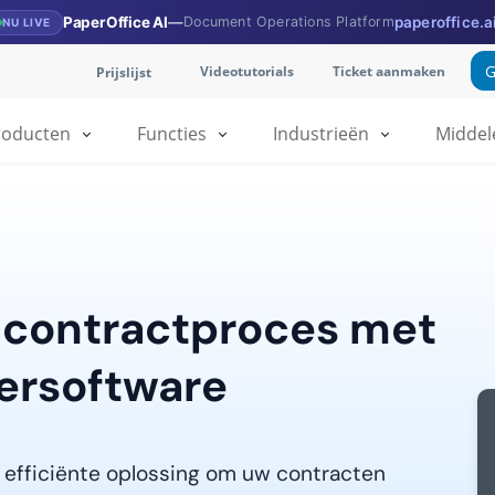
PaperOffice AI
—
Document Operations Platform
paperoffice.a
NU LIVE
G
Videotutorials
Ticket aanmaken
Prijslijst
roducten
Functies
Industrieën
Middel
 contractproces met
ersoftware
 efficiënte oplossing om uw contracten