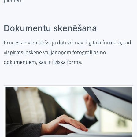
piemēri:
Dokumentu skenēšana
Process ir vienkāršs: ja dati vēl nav digitālā formātā, tad
vispirms jāskenē vai jānoņem fotogrāfijas no
dokumentiem, kas ir fiziskā formā.