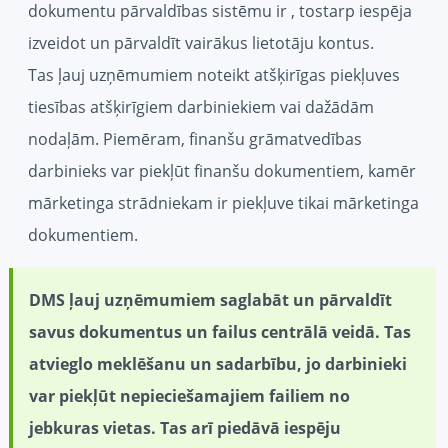
dokumentu pārvaldības sistēmu ir
, tostarp iespēja
izveidot un pārvaldīt vairākus lietotāju kontus.
Tas ļauj uzņēmumiem noteikt atšķirīgas piekļuves
tiesības atšķirīgiem darbiniekiem vai dažādām
nodaļām. Piemēram, finanšu grāmatvedības
darbinieks var piekļūt finanšu dokumentiem, kamēr
mārketinga strādniekam ir piekļuve tikai mārketinga
dokumentiem.
DMS ļauj uzņēmumiem saglabāt un pārvaldīt
savus dokumentus un failus centrālā veidā. Tas
atvieglo meklēšanu un sadarbību, jo darbinieki
var piekļūt nepieciešamajiem failiem no
jebkuras vietas. Tas arī piedāvā iespēju