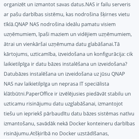
organizēt un izmantot savas datus.NAS ir failu serveris
ar pašu darbības sistēmu, kas nodrošina šķirnes vietu
tīklā.QNAP NAS nodrošina ideālu pamatu visiem
uzņēmumiem, īpaši maziem un vidējiem uzņēmumiem,
ātrai un vienkāršai uzņēmuma datu glabāšanai.Tā
kārtojums, uzticamība, izveidošana un konfigurācija: cik
laikietilpīga ir datu bāzes instalēšana un izveidošana?
Datubāzes instalēšana un izveidošana uz jūsu QNAP
NAS nav laikietilpīga un neprasa IT speciālista
klātbūtni.PaperOffice ir izvēlējusies piedāvāt stabilu un
uzticamu risinājumu datu uzglabāšanai, izmantojot
tiešu un iepriekš pārbaudītu datu bāzes sistēmas natīvu
izmantošanu, savādāk nekā Docker konteineru darbības
risinājumu.Atšķirībā no Docker uzstādīšanas,