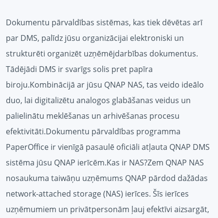
Dokumentu pārvaldības sistēmas, kas tiek dēvētas arī
par DMS, palīdz jūsu organizācijai elektroniski un
strukturēti organizēt uzņēmējdarbības dokumentus.
Tādējādi DMS ir svarīgs solis pret papīra
biroju.Kombinācijā ar jūsu QNAP NAS, tas veido ideālo
duo, lai digitalizētu analogos glabāšanas veidus un
palielinātu meklēšanas un arhivēšanas procesu
efektivitāti.Dokumentu pārvaldības programma
PaperOffice ir vienīgā pasaulē oficiāli atļauta QNAP DMS
sistēma jūsu QNAP ierīcēm.Kas ir NAS?Zem QNAP NAS
nosaukuma taiwāņu uzņēmums QNAP pārdod dažādas
network-attached storage (NAS) ierīces. Šīs ierīces
uzņēmumiem un privātpersonām ļauj efektīvi aizsargāt,