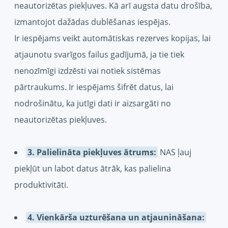
neautorizētas piekļuves. Kā arī augsta datu drošība,
izmantojot dažādas dublēšanas iespējas.
Ir iespējams veikt automātiskas rezerves kopijas, lai
atjaunotu svarīgos failus gadījumā, ja tie tiek
nenozīmīgi izdzēsti vai notiek sistēmas
pārtraukums. Ir iespējams šifrēt datus, lai
nodrošinātu, ka jutīgi dati ir aizsargāti no
neautorizētas piekļuves.
3. Palielināta piekļuves ātrums:
NAS ļauj
piekļūt un labot datus ātrāk, kas palielina
produktivitāti.
4. Vienkārša uzturēšana un atjaunināšana: