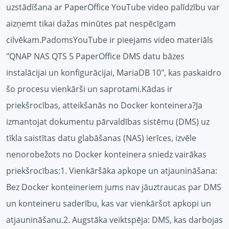
uzstādīšana ar PaperOffice YouTube video palīdzību var
aizņemt tikai dažas minūtes pat nespēcīgam
cilvēkam.PadomsYouTube ir pieejams video materiāls
"QNAP NAS QTS 5 PaperOffice DMS datu bāzes
instalācijai un konfigurācijai, MariaDB 10", kas paskaidro
šo procesu vienkārši un saprotami.Kādas ir
priekšrocības, atteikšanās no Docker konteinera?Ja
izmantojat dokumentu pārvaldības sistēmu (DMS) uz
tīkla saistītas datu glabāšanas (NAS) ierīces, izvēle
nenorobežots no Docker konteinera sniedz vairākas
priekšrocības:1. Vienkāršāka apkope un atjaunināšana:
Bez Docker konteineriem jums nav jāuztraucas par DMS
un konteineru saderību, kas var vienkāršot apkopi un
atjaunināšanu.2. Augstāka veiktspēja: DMS, kas darbojas