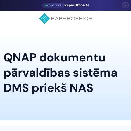
×
PaperOffice AI
NOW LIVE
QNAP dokumentu
pārvaldības sistēma
DMS priekš NAS