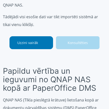
QNAP NAS.
Tādējādi visi esošie dati var tikt importēti sistēmā ar
tikai vienu klikšķi.
Uzzini vairāk
Konsultēties
Papildu vērtība un
ieguvumi no QNAP NAS
kopā ar PaperOffice DMS
QNAP NAS (Tīkla pieslēgtā krātuve) lietošana kopā ar
dokumentu pārvaldības sistēmu (DMS) PaperOffice