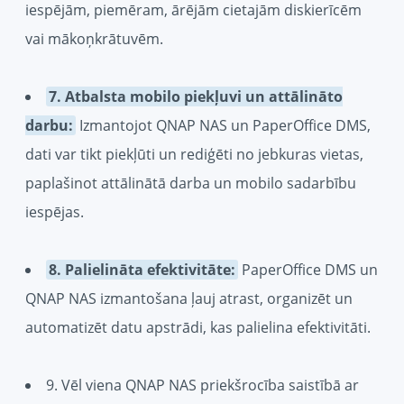
iespējām, piemēram, ārējām cietajām diskierīcēm
vai mākoņkrātuvēm.
7. Atbalsta mobilo piekļuvi un attālināto
darbu:
Izmantojot QNAP NAS un PaperOffice DMS,
dati var tikt piekļūti un rediģēti no jebkuras vietas,
paplašinot attālinātā darba un mobilo sadarbību
iespējas.
8. Palielināta efektivitāte:
PaperOffice DMS un
QNAP NAS izmantošana ļauj atrast, organizēt un
automatizēt datu apstrādi, kas palielina efektivitāti.
9. Vēl viena QNAP NAS priekšrocība saistībā ar