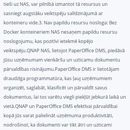
tieši uz NAS, var pilnībā izmantot tā resursus un
sasniegt augstāku veiktspēju salīdzinājumā ar
konteineru vide.3. Nav papildu resursu nosloga: Bez
Docker konteineriem NAS nesaņem papildu resursu
noslogojumu, kas pozitīvi ietekmē kopējo
veiktspēju.QNAP NAS, lietojot PaperOffice DMS, piedāvā
jūsu uzņēmumam vienkāršu un uzticamu dokumentu
pārvaldības risinājumu.PaperOffice DMS ir lietotājam
draudzīga programmatūra, kas ļauj uzņēmumiem
organizēt, saglabāt, klasificēt un pārvaldīt savus
dokumentus, lai tos varētu viegli piekļūt jebkurā laikā un
vietā.QNAP un PaperOffice DMS efektīvai pārvaldībai
kopā jūs varat palielināt uzņēmuma produktivitāti,
nodrošinot, ka dokumenti var tikt ātri un uzticami