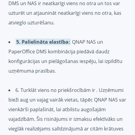
DMS un NAS ir neatkarīgi viens no otra un tos var
uzturēt un atjaunināt neatkarīgi viens no otra, kas
atvieglo uzturēšanu.
5. Palielināta elastība:
QNAP NAS un
PaperOffice DMS kombinācija piedāvā daudz
konfigurācijas un pielāgošanas iespēju, lai izpildītu
uzņēmuma prasības.
6. Turklāt viens no priekšrocībām ir
. Uzņēmumi
bieži aug un vajag vairāk vietas, tāpēc QNAP NAS var
vienkārši paplašināt, lai atbilstu augošajām
vajadzībām. Šis risinājums ir izmaksu efektīvāks un
vieglāk realizējams salīdzinājumā ar citām krātuves