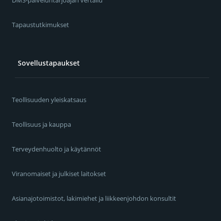
DMS-palveluntarjoajan vertailu
Tapaustutkimukset
Sovellustapaukset
Teollisuuden yleiskatsaus
Teollisuus ja kauppa
Terveydenhuolto ja käytännöt
Viranomaiset ja julkiset laitokset
Asianajotoimistot, lakimiehet ja liikkeenjohdon konsultit