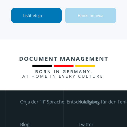
Lisätietoja
Hanki neuvoa
Ohja der "fi" Sprache! Entschuldigung für den Fehl
YouTube
Blogi
Twitter