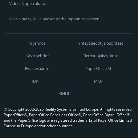
Video: Nopea aloitus
Viis vaihetta, joilla pääset parhaimpaan tulokseen
Jäljennös
Yhteystiedot ja osoitteet
Käyttöehdot
Tietosuojakäytäntö
Evästesääntö
PaperOffice AI
IDP
MCP
Kieli fi-fi
© Copyright 2002-2026 Realify Systems Limited Europe, All rights reserved
PaperOffice®, PaperOffice Paperless Office®, PaperOffice Digital Office®
and the PaperOffice logo are registered trademarks of PaperOffice Limited
Europe in Europe and/or other countries