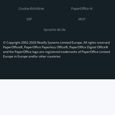
Cookie-Richtlinie
PaperOffice AI
IDP
MCP
Sprache de-de
© Copyright 2002-2026 Realify Systems Limited Europe, All rights reserved
PaperOffice®, PaperOffice Paperless Office®, PaperOffice Digital Office®
and the PaperOffice logo are registered trademarks of PaperOffice Limited
Europe in Europe and/or other countries