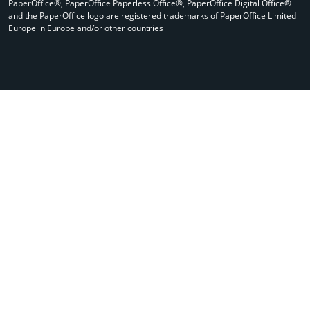
PaperOffice®, PaperOffice Paperless Office®, PaperOffice Digital Office®
and the PaperOffice logo are registered trademarks of PaperOffice Limited
Europe in Europe and/or other countries