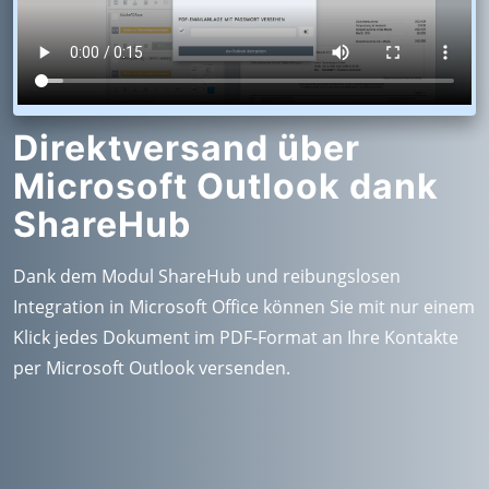
Direktversand über
Microsoft Outlook dank
ShareHub
Dank dem Modul ShareHub und reibungslosen
Integration in Microsoft Office können Sie mit nur einem
Klick jedes Dokument im PDF-Format an Ihre Kontakte
per Microsoft Outlook versenden.