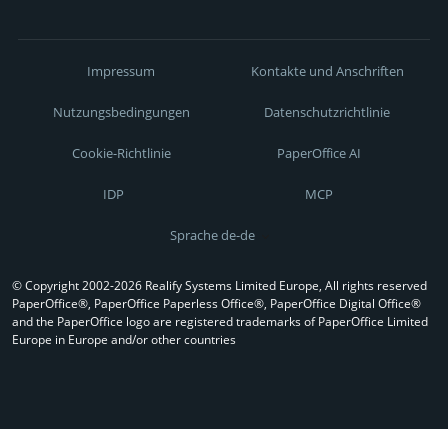
Impressum
Kontakte und Anschriften
Nutzungsbedingungen
Datenschutzrichtlinie
Cookie-Richtlinie
PaperOffice AI
IDP
MCP
Sprache de-de
© Copyright 2002-2026 Realify Systems Limited Europe, All rights reserved
PaperOffice®, PaperOffice Paperless Office®, PaperOffice Digital Office®
and the PaperOffice logo are registered trademarks of PaperOffice Limited
Europe in Europe and/or other countries