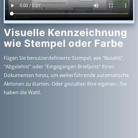
Visuelle Kennzeichnung
wie Stempel oder Farbe
Fügen Sie benutzerdefinierte Stempel, wie "Bezahlt",
"Abgelehnt" oder "Eingegangen Briefpost" Ihren
Dokumenten hinzu, um weiterführende automatische
Aktionen zu starten. Oder gestalten Ihre eigenen - Sie
haben die Wahl.