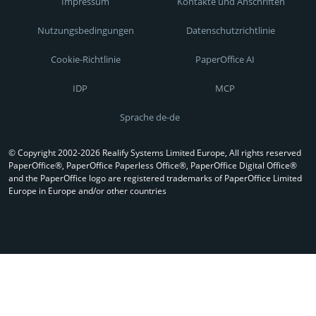
Impressum
Kontakte und Anschriften
Nutzungsbedingungen
Datenschutzrichtlinie
Cookie-Richtlinie
PaperOffice AI
IDP
MCP
Sprache de-de
© Copyright 2002-2026 Realify Systems Limited Europe, All rights reserved
PaperOffice®, PaperOffice Paperless Office®, PaperOffice Digital Office®
and the PaperOffice logo are registered trademarks of PaperOffice Limited
Europe in Europe and/or other countries