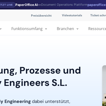
PaperOffice AI
—
Document Operations Plattform
paperoffice
ETZT LIVE
Videotutorials
Ticket sch
Preisübersicht
Funktionsumfang
Branchen
Ressourc
ung, Prozesse und
 Engineers S.L.
ly Engineering
dabei unterstützt,