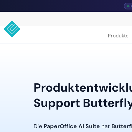
J
Produkte
Produktentwickl
Support Butterfly
Die
PaperOffice AI Suite
hat
Butterf