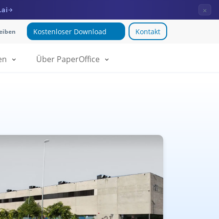
×
.ai
→
Kostenloser Download
Kontakt
reiben
en
Über PaperOffice