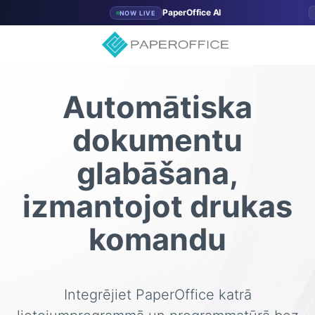
PaperOffice AI
NOW LIVE
Automātiska
dokumentu
glabāšana,
izmantojot drukas
komandu
Integrējiet PaperOffice katrā