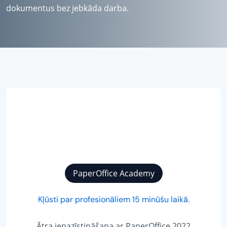
dokumentus bez jebkāda darba.
PaperOffice Academy
Kļūsti par profesionāliem 15 minūšu laikā.
Ātra iepazīstināšana ar PaperOffice 2022