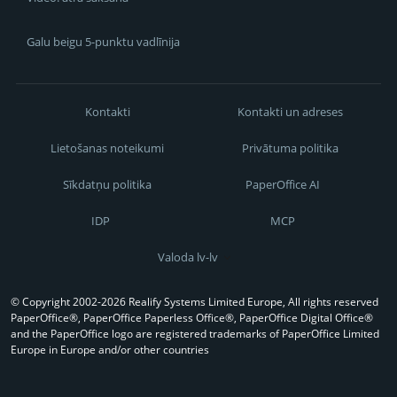
Galu beigu 5-punktu vadlīnija
Kontakti
Kontakti un adreses
Lietošanas noteikumi
Privātuma politika
Sīkdatņu politika
PaperOffice AI
IDP
MCP
Valoda lv-lv
© Copyright 2002-2026 Realify Systems Limited Europe, All rights reserved
PaperOffice®, PaperOffice Paperless Office®, PaperOffice Digital Office®
and the PaperOffice logo are registered trademarks of PaperOffice Limited
Europe in Europe and/or other countries