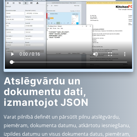
Atslēgvārdu un
dokumentu dati,
izmantojot JSON
Varat pilnībā definēt un pārsūtīt pilnu atslēgvārdu,
piemēram, dokumenta datumu, atkārtotu iesniegšanu,
izpildes datumu un visus dokumenta datus, piemēram,