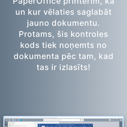
PaperOffice printerim, kā
un kur vēlaties saglabāt
jauno dokumentu.
Protams, šis kontroles
kods tiek noņemts no
dokumenta pēc tam, kad
tas ir izlasīts!