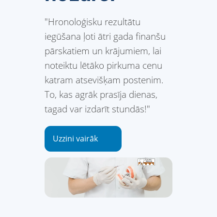
"Hronoloģisku rezultātu
iegūšana ļoti ātri gada finanšu
pārskatiem un krājumiem, lai
noteiktu lētāko pirkuma cenu
katram atsevišķam postenim.
To, kas agrāk prasīja dienas,
tagad var izdarīt stundās!"
Uzzini vairāk