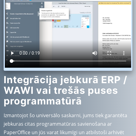
Integrācija jebkurā ERP /
WAWI vai trešās puses
programmatūrā
Izmantojot šo universālo saskarni, jums tiek garantēta
jebkuras citas programmatūras savienošana ar
PaperOffice un jūs varat likumīgi un atbilstoši arhivēt