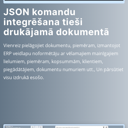
JSON komandu
integrēšana tieši
drukājamā dokumentā
Vienreiz pielāgojiet dokumentu, piemēram, izmantojot
ERP veidlapu noformētāju ar vēlamajiem mainīgajiem
lielumiem, piemēram, kopsummām, klientiem,
piegādātājiem, dokumentu numuriem utt., Un pārsūtiet
visu izdrukā esošo.