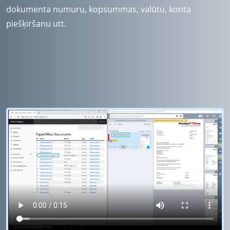
dokumenta numuru, kopsummas, valūtu, konta
piešķiršanu utt.