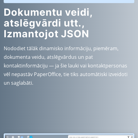
Dokumentu veidi,
atslēgvārdi utt.,
Izmantojot JSON
Nododiet tālāk dinamisko informāciju, piemēram,
dokumenta veidu, atslēgvārdus un pat
kontaktinformāciju — ja šie lauki vai kontaktpersonas
vēl nepastāv PaperOffice, tie tiks automātiski izveidoti
un saglabāti.