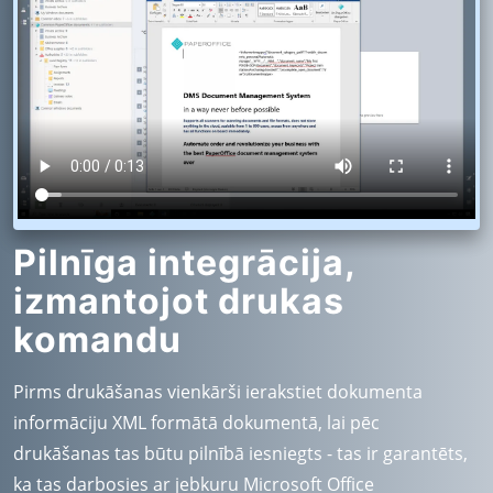
Pilnīga integrācija,
izmantojot drukas
komandu
Pirms drukāšanas vienkārši ierakstiet dokumenta
informāciju XML formātā dokumentā, lai pēc
drukāšanas tas būtu pilnībā iesniegts - tas ir garantēts,
ka tas darbosies ar jebkuru Microsoft Office