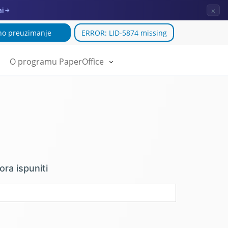
×
ai
→
no preuzimanje
ERROR: LID-5874 missing
O programu PaperOffice
ra ispuniti