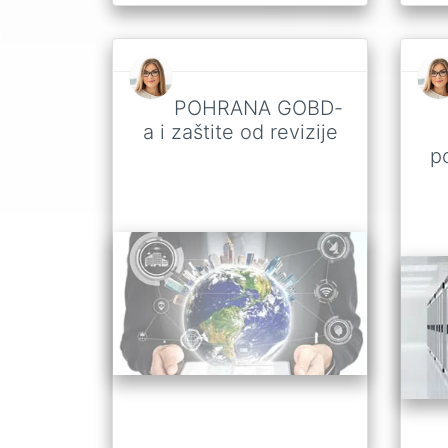
POHRANA GOBD-
a i zaštite od revizije
p