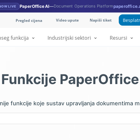
PaperOffice AI
—
Document Operations Platform
paperoffice.
NOW LIVE
Besplat
Video upute
Napiši tiket
Pregled cijena
seg funkcija
Industrijski sektori
Resursi
Funkcije PaperOffice
nije funkcije koje sustav upravljanja dokumentima mo