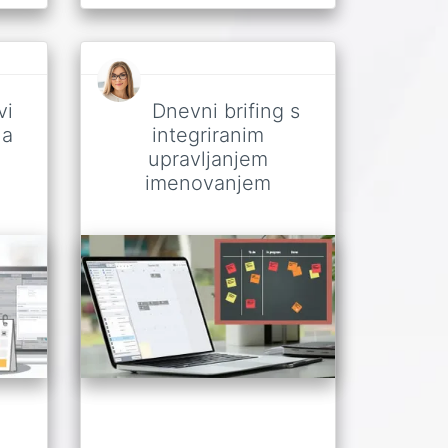
vi
Dnevni brifing s
la
integriranim
upravljanjem
imenovanjem