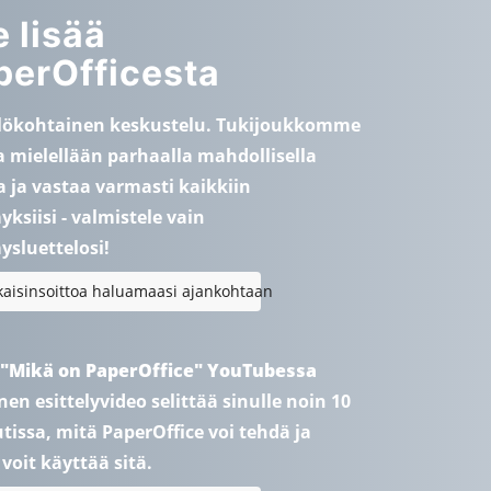
 lisää
perOfficesta
lökohtainen keskustelu. Tukijoukkomme
 mielellään parhaalla mahdollisella
a ja vastaa varmasti kaikkiin
ksiisi - valmistele vain
sluettelosi!
kaisinsoittoa haluamaasi ajankohtaan
 "Mikä on PaperOffice" YouTubessa
inen esittelyvideo selittää sinulle noin 10
issa, mitä PaperOffice voi tehdä ja
voit käyttää sitä.