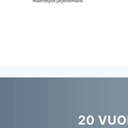
määritetylle järjestelmälle.
20 VU