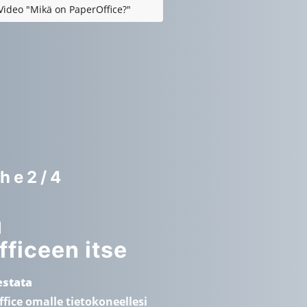
Video "Mikä on PaperOffice?"
he2/4
u
ficeen itse
testata
fice omalle tietokoneellesi