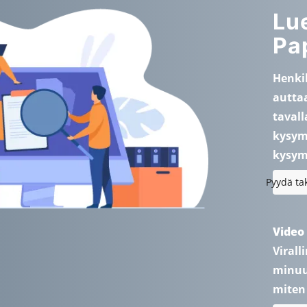
Lue
Pa
Henki
auttaa
tavall
kysymy
kysymy
Pyydä ta
Video
Virall
minuut
miten 