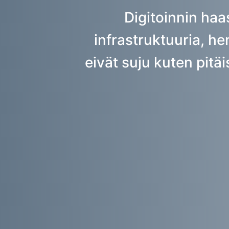
Digitoinnin haas
infrastruktuuria, hen
eivät suju kuten pitä