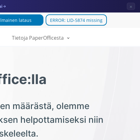
×
ai
→
Ilmainen lataus
ERROR: LID-5874 missing
Tietoja PaperOfficesta
ice:lla
ksien määrästä, olemme
ksen helpottamiseksi niin
skeleelta.