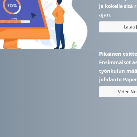
ja kokeile sitä 
ajan.
Lataa 
Pikainen esitte
Ensimmäiset ask
työnkulun määr
johdanto Paper
Video No