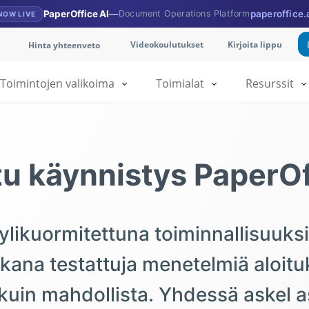
PaperOffice AI
—
Document Operations Platform
paperoffice.
NOW LIVE
Videokoulutukset
Kirjoita lippu
Hinta yhteenveto
Toimintojen valikoima
Toimialat
Resurssit
tu käynnistys PaperOff
si ylikuormitettuna toiminnallisuu
kana testattuja menetelmiä aloitu
kuin mahdollista. Yhdessä askel a