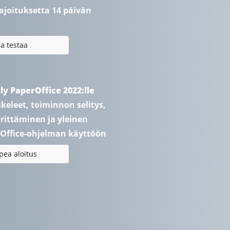
rajoituksetta 14 päivän
ja testaa
ly PaperOffice 2022:lle
eleet, toiminnon selitys,
ittäminen ja yleinen
Office-ohjelman käyttöön
pea aloitus