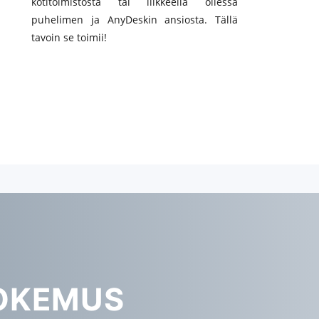
kotitoimistosta tai liikkeellä ollessa
puhelimen ja AnyDeskin ansiosta. Tällä
tavoin se toimii!
OKEMUS