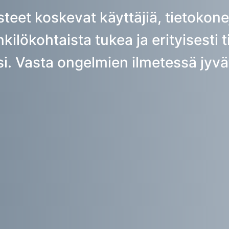
teet koskevat käyttäjiä, tietokone
kilökohtaista tukea ja erityisesti ti
isi. Vasta ongelmien ilmetessä jyvä