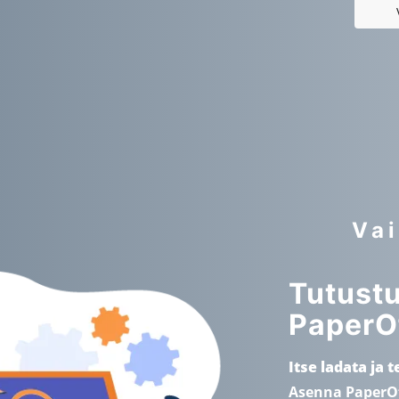
Vai
Tutust
PaperOf
Itse ladata ja 
Asenna PaperOf