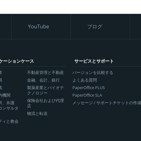
YouTube
ブログ
ケーションケース
サービスとサポート
要
不動産管理と不動産
バージョンを比較する
易
金融、会計、銀行
よくある質問
践
製薬産業とバイオテ
PaperOffice PLUS
クノロジー
的機関
PaperOffice SLA
保険会社および代理
所、弁護
メッセージ / サポートチケットの作
店
コンサルタ
物流と転送
ティと教会