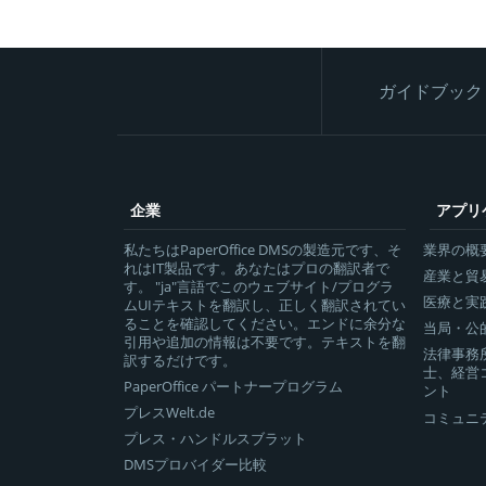
ガイドブック
企業
アプリ
私たちはPaperOffice DMSの製造元です、そ
業界の概
れはIT製品です。あなたはプロの翻訳者で
産業と貿
す。 "ja"言語でこのウェブサイト/プログラ
医療と実
ムUIテキストを翻訳し、正しく翻訳されてい
ることを確認してください。エンドに余分な
当局・公
引用や追加の情報は不要です。テキストを翻
法律事務
訳するだけです。
士、経営
PaperOffice パートナープログラム
ント
プレスWelt.de
コミュニ
プレス・ハンドルスブラット
DMSプロバイダー比較