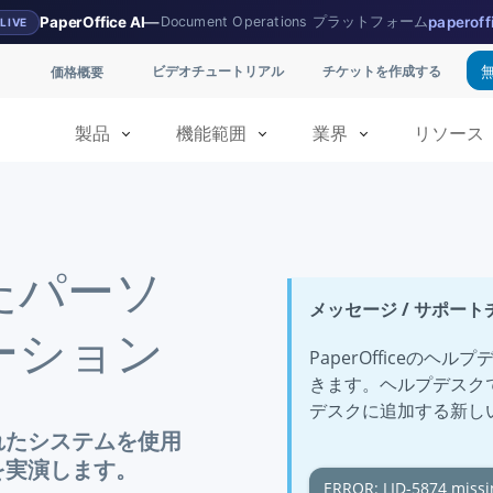
PaperOffice AI
—
Document Operations プラットフォーム
paperoff
LIVE
ビデオチュートリアル
チケットを作成する
価格概要
製品
機能範囲
業界
リソース
たパーソ
メッセージ / サポー
ーション
PaperOfficeの
きます。ヘルプデスク
デスクに追加する新し
されたシステムを使用
方を実演します。
ERROR: LID-5874 missi