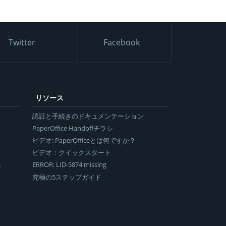
Twitter
Facebook
リソース
認証と手続きのドキュメンテーション
PaperOffice Handoffチラシ
ビデオ: PaperOfficeとは何ですか？
ビデオ：クイックスタート
成
ERROR: LID-5874 missing
究極の5ステップガイド