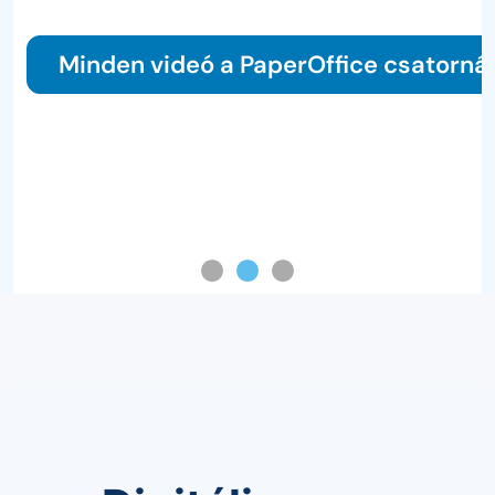
Olva
en videó a PaperOffice csatornájában