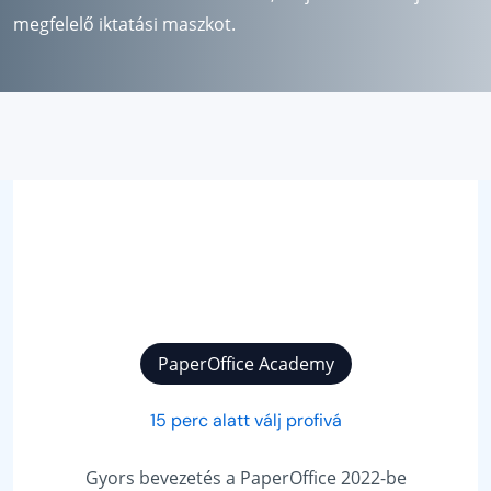
megfelelő iktatási maszkot.
PaperOffice Academy
15 perc alatt válj profivá
Forradalmas
automatizá
rs bevezetés a PaperOffice 2022-be