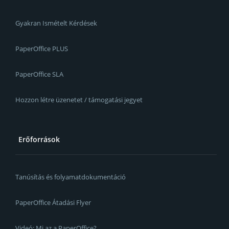
Gyakran Ismételt Kérdések
PaperOffice PLUS
PaperOffice SLA
Hozzon létre üzenetet / támogatási jegyet
Erőforrások
Tanúsítás és folyamatdokumentáció
PaperOffice Átadási Flyer
Videó: Mi az a PaperOffice?