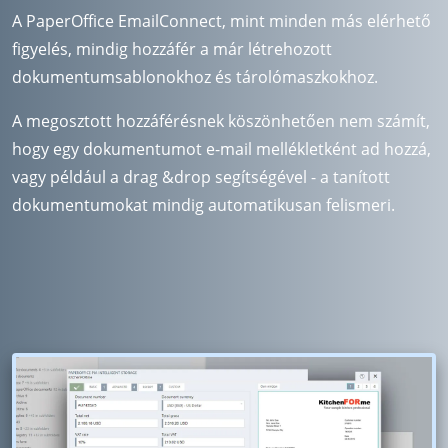
A PaperOffice EmailConnect, mint minden más elérhető
figyelés, mindig hozzáfér a már létrehozott
dokumentumsablonokhoz és tárolómaszkokhoz.
A megosztott hozzáférésnek köszönhetően nem számít,
hogy egy dokumentumot e-mail mellékletként ad hozzá,
vagy például a drag &drop segítségével - a tanított
dokumentumokat mindig automatikusan felismeri.