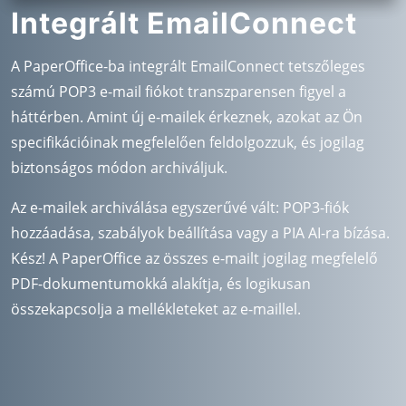
Integrált EmailConnect
A PaperOffice-ba integrált EmailConnect tetszőleges
számú POP3 e-mail fiókot transzparensen figyel a
háttérben. Amint új e-mailek érkeznek, azokat az Ön
specifikációinak megfelelően feldolgozzuk, és jogilag
biztonságos módon archiváljuk.
Az e-mailek archiválása egyszerűvé vált: POP3-fiók
hozzáadása, szabályok beállítása vagy a PIA AI-ra bízása.
Kész! A PaperOffice az összes e-mailt jogilag megfelelő
PDF-dokumentumokká alakítja, és logikusan
összekapcsolja a mellékleteket az e-maillel.