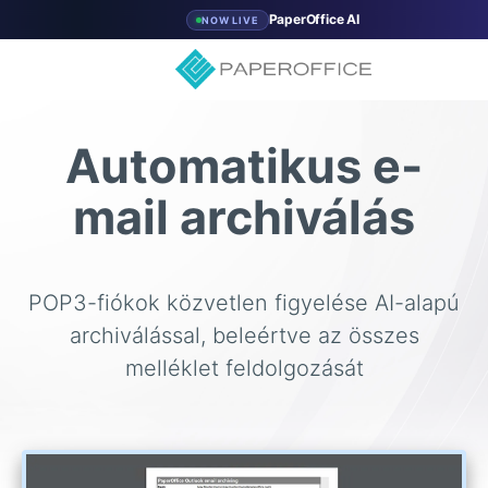
PaperOffice AI
NOW LIVE
Automatikus e-
mail archiválás
POP3-fiókok közvetlen figyelése AI-alapú
archiválással, beleértve az összes
melléklet feldolgozását