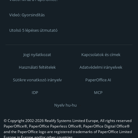
Videó: Gyorsindítás
Utolsó 5 lépéses útmutató
Jogi nyilatkozat
Kapcsolatok és címek
Használati feltételek
Adatvédelmi irányelvek
Sütikre vonatkozó irányelv
PaperOffice AI
IDP
MCP
Nyelv hu-hu
© Copyright 2002-2026 Realify Systems Limited Europe, All rights reserved
PaperOffice®, PaperOffice Paperless Office®, PaperOffice Digital Office®
and the PaperOffice logo are registered trademarks of PaperOffice Limited
Europe in Europe and/or other countries