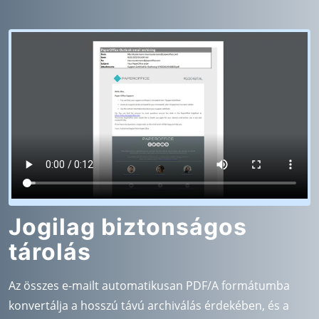
Jogilag biztonságos
tárolás
Az összes e-mailt automatikusan PDF/A formátumba
konvertálja a hosszú távú archiválás érdekében, és a