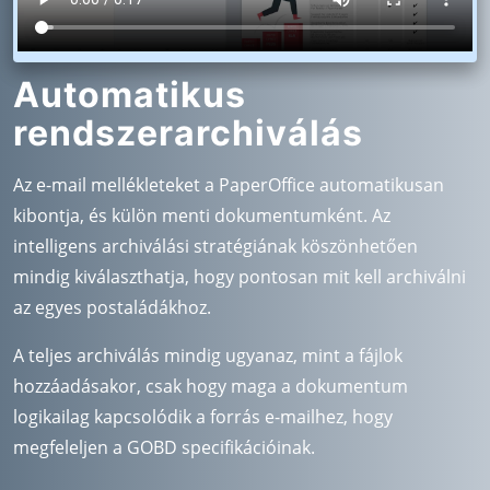
Automatikus
rendszerarchiválás
Az e-mail mellékleteket a PaperOffice automatikusan
kibontja, és külön menti dokumentumként. Az
intelligens archiválási stratégiának köszönhetően
mindig kiválaszthatja, hogy pontosan mit kell archiválni
az egyes postaládákhoz.
A teljes archiválás mindig ugyanaz, mint a fájlok
hozzáadásakor, csak hogy maga a dokumentum
logikailag kapcsolódik a forrás e-mailhez, hogy
megfeleljen a GOBD specifikációinak.