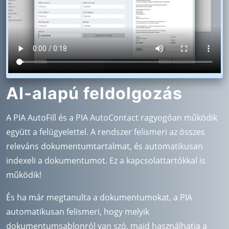
AI-alapú feldolgozás
A PIA AutoFill és a PIA AutoContact ragyogóan működik
együtt a felügyelettel. A rendszer felismeri az összes
releváns dokumentumtartalmat, és automatikusan
indexeli a dokumentumot. Ez a kapcsolattartókkal is
működik!
És ha már megtanulta a dokumentumokat, a PIA
automatikusan felismeri, hogy melyik
dokumentumsablonról van szó, majd használhatja a