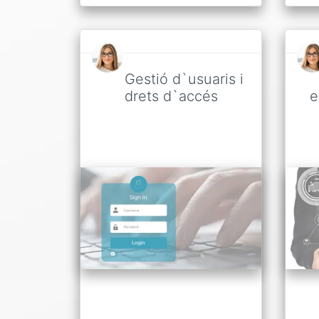
Gestió d`usuaris i
drets d`accés
e