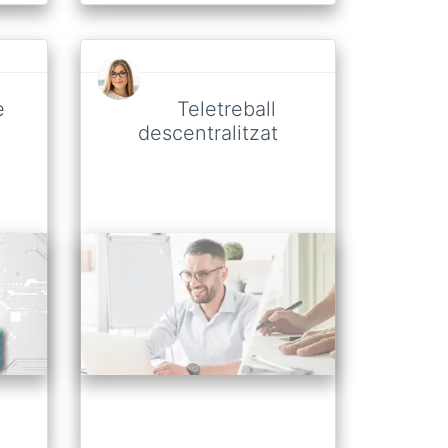
e
Teletreball
descentralitzat