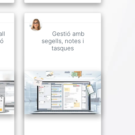
ll
Gestió amb
ió
segells, notes i
tasques