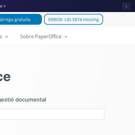
×
ai
→
àrrega gratuïta
ERROR: LID-5874 missing
s
Sobre PaperOffice
ce
gestió documental