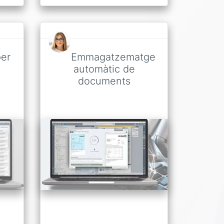
per
Emmagatzematge
automàtic de
documents