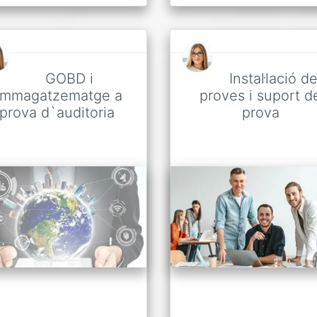
GOBD i
Instal·lació d
mmagatzematge a
proves i suport d
prova d`auditoria
prova