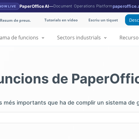
PaperOffice AI
—
Document Operations Platform
paperoffice.
NOW LIVE
Desc
Tutorials en vídeo
Escriu un tiquet
Resum de preus.
ama de funcions
Sectors industrials
Recurso
uncions de PaperOffi
ns més importants que ha de complir un sistema de 