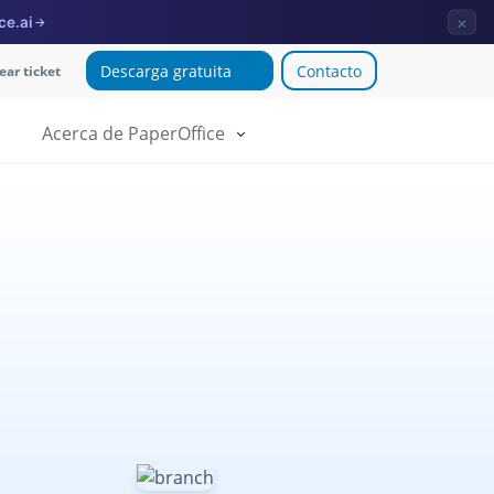
×
ce.ai
→
Descarga gratuita
Contacto
ear ticket
Acerca de PaperOffice