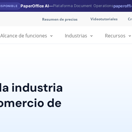
PaperOffice AI
—
Plataforma Document Operations
paperoffi
DISPONIBLE
Videotutoriales
Cr
Resumen de precios
Alcance de funciones
Industrias
Recursos
la industria
comercio de