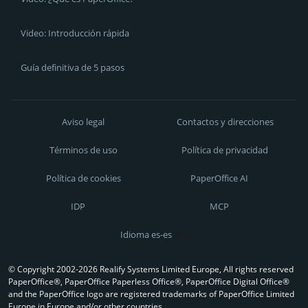
Video: Introducción rápida
Guía definitiva de 5 pasos
Aviso legal
Contactos y direcciones
Términos de uso
Política de privacidad
Política de cookies
PaperOffice AI
IDP
MCP
Idioma es-es
© Copyright 2002-2026 Realify Systems Limited Europe, All rights reserved
PaperOffice®, PaperOffice Paperless Office®, PaperOffice Digital Office®
and the PaperOffice logo are registered trademarks of PaperOffice Limited
Europe in Europe and/or other countries