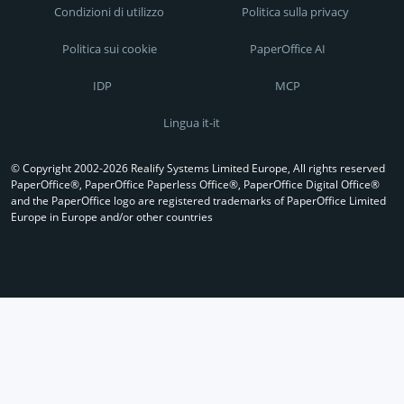
Condizioni di utilizzo
Politica sulla privacy
Politica sui cookie
PaperOffice AI
IDP
MCP
Lingua it-it
© Copyright 2002-2026 Realify Systems Limited Europe, All rights reserved
PaperOffice®, PaperOffice Paperless Office®, PaperOffice Digital Office®
and the PaperOffice logo are registered trademarks of PaperOffice Limited
Europe in Europe and/or other countries