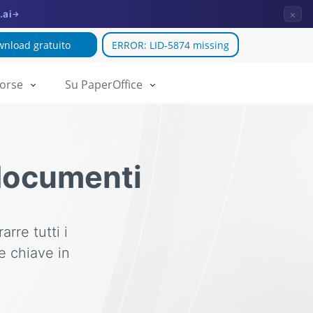
×
.ai
→
nload gratuito
ERROR: LID-5874 missing
sorse
Su PaperOffice
 documenti
rre tutti i
e chiave in