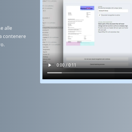
e alle
 da contenere
ro.