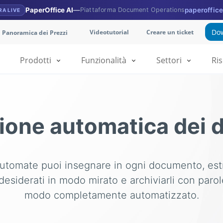
PaperOffice AI
—
Piattaforma Document Operations
paperoffice
RA LIVE
Dow
Videotutorial
Creare un ticket
Panoramica dei Prezzi
Prodotti
Funzionalità
Settori
Ri
ione automatica dei
tomate puoi insegnare in ogni documento, estra
desiderati in modo mirato e archiviarli con parol
modo completamente automatizzato.