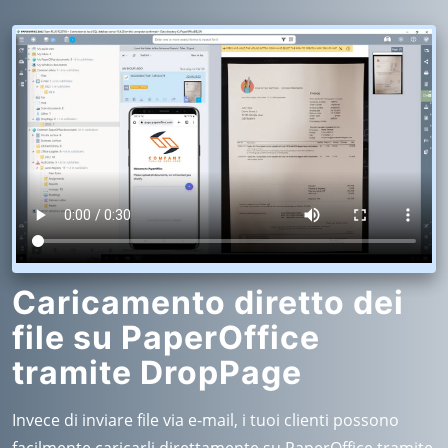
Caricamento diretto dei
file su PaperOffice
tramite DropPage
Invece di inviare file via e-mail, i tuoi clienti possono