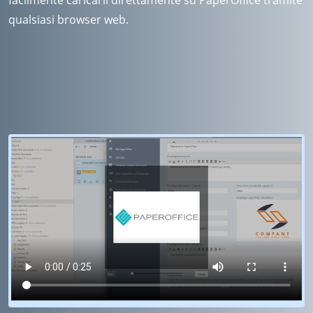
facilmente caricarli direttamente su PaperOffice tramite
qualsiasi browser web.