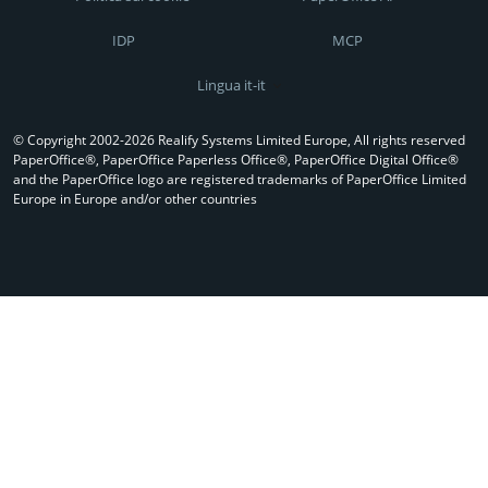
IDP
MCP
Lingua it-it
© Copyright 2002-2026 Realify Systems Limited Europe, All rights reserved
PaperOffice®, PaperOffice Paperless Office®, PaperOffice Digital Office®
and the PaperOffice logo are registered trademarks of PaperOffice Limited
Europe in Europe and/or other countries