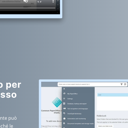
o per
esso
ente può
nché le