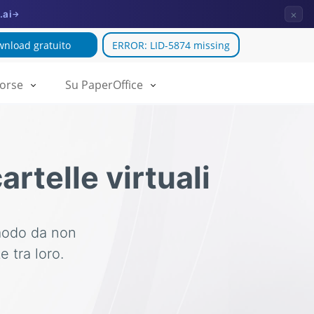
×
.ai
→
nload gratuito
ERROR: LID-5874 missing
sorse
Su PaperOffice
artelle virtuali
 modo da non
 tra loro.