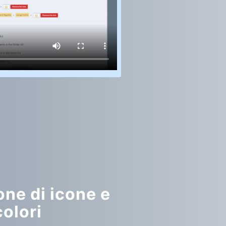
ne di icone e
colori