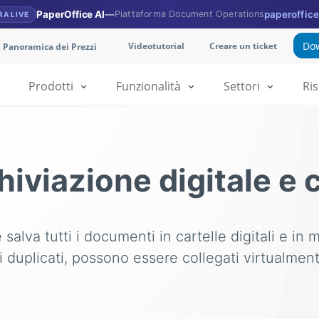
PaperOffice AI
—
Piattaforma Document Operations
paperoffice
RA LIVE
Dow
Videotutorial
Creare un ticket
Panoramica dei Prezzi
Prodotti
Funzionalità
Settori
Ri
hiviazione digitale e c
 salva tutti i documenti in cartelle digitali e in
i duplicati, possono essere collegati virtualmente