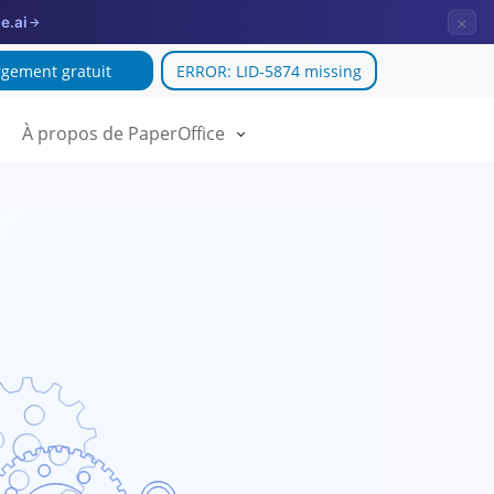
×
e.ai
→
gement gratuit
ERROR: LID-5874 missing
À propos de PaperOffice