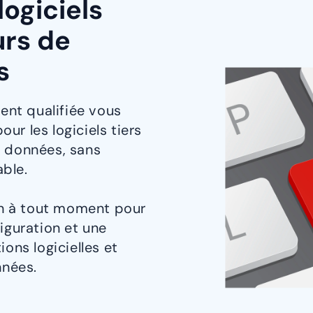
logiciels
urs de
s
nt qualifiée vous
ur les logiciels tiers
e données, sans
ble.
n à tout moment pour
figuration et une
ions logicielles et
nées.