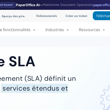
PaperOffice AI
—
Plateforme Document Operations
paperoffic
INTENANT
Téléchar
Vidéotutoriels
Créer un ticket
Aperçu des prix.
fonctionnalités
Industries
Ressources
e SLA
eement (SLA) définit un
s
services étendus et