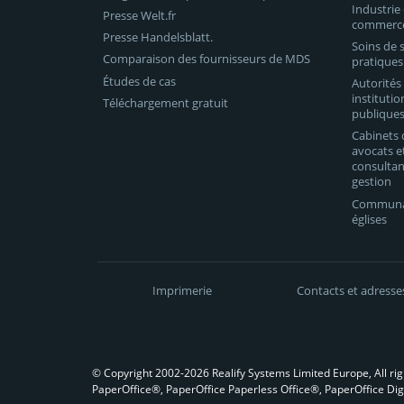
Industrie 
Presse Welt.fr
commerc
Presse Handelsblatt.
Soins de 
Comparaison des fournisseurs de MDS
pratiques
Études de cas
Autorités
institutio
Téléchargement gratuit
publique
Cabinets 
avocats e
consultan
gestion
Communa
églises
Imprimerie
Contacts et adresse
© Copyright 2002-2026 Realify Systems Limited Europe, All ri
PaperOffice®, PaperOffice Paperless Office®, PaperOffice Digi