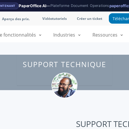
PaperOffice AI
—
Plateforme Document Operations
paperoffic
INTENANT
Téléchar
Vidéotutoriels
Créer un ticket
Aperçu des prix.
fonctionnalités
Industries
Ressources
SUPPORT TECHNIQUE
SUPPORT TE