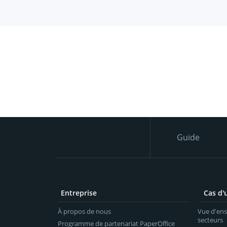
Guide
Entreprise
Cas d'u
À propos de nous
Vue d'en
secteurs
Programme de partenariat PaperOffice