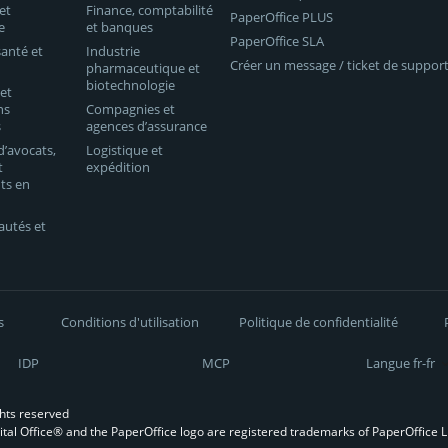
et
Finance, comptabilité
PaperOffice PLUS
e
et banques
PaperOffice SLA
santé et
Industrie
Créer un message / ticket de suppor
pharmaceutique et
biotechnologie
 et
ns
Compagnies et
s
agences d’assurance
d’avocats,
Logistique et
t
expédition
ts en
utés et
s
Conditions d'utilisation
Politique de confidentialité
IDP
MCP
Langue fr-fr
ghts reserved
tal Office® and the PaperOffice logo are registered trademarks of PaperOffice 