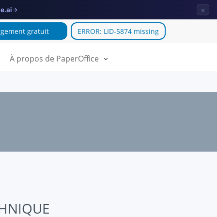
×
e.ai
→
gement gratuit
ERROR: LID-5874 missing
À propos de PaperOffice
CHNIQUE