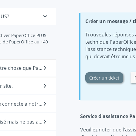
LUS?
Créer un message / t
Trouvez les réponses 
ctiver PaperOffice PLUS
technique PaperOffice
e de PaperOffice au +49
l'assistance techniqu
qui devrait être inclu
2| Nous avons besoin de support pour autre chose que PaperOffice
Créer un ticket
 site.
4| Nous ne voulons pas qu'un assistant se connecte à notre système.
Service d'assistance Pa
5| Nous souhaitons un soutien personnalisé mais ne pas activer PaperOffice PLUS.
Veuillez noter que l'assi