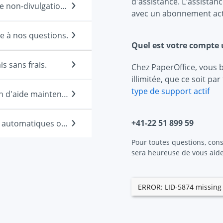
d'assistance. L'assista
6| Nous avons besoin d'un NDA (accord de non-divulgation, accord de confidentialité)
avec un abonnement acti
e à nos questions.
Quel est votre compte u
s sans frais.
Chez PaperOffice, vous b
illimitée, que ce soit p
type de support actif
9| Nous avons déjà acheté et avons besoin d'aide maintenant.
+41-22 51 899 59
10| Nous ne recevons pas de mises à jour automatiques ou de nouvelles versions.
Pour toutes questions, cons
sera heureuse de vous aide
ERROR: LID-5874 missing