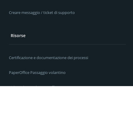
Creare messaggio / ticket di supporto
Risorse
Certificazione e documentazione dei processi
PaperOffice Passaggio volantino
Video: Che cos'è PaperOffice?
Video: Guida rapida
Guida essenziale a 5 passi