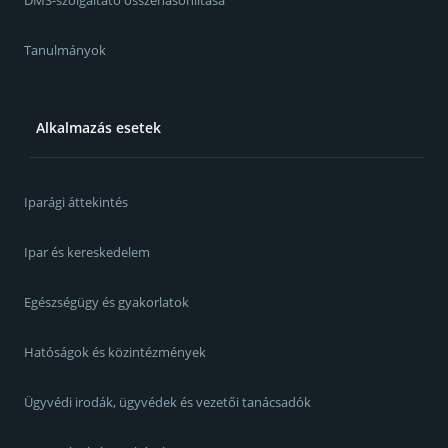
DMS-szolgáltató összehasonlítása
Tanulmányok
Alkalmazás esetek
Iparági áttekintés
Ipar és kereskedelem
Egészségügy és gyakorlatok
Hatóságok és közintézmények
Ügyvédi irodák, ügyvédek és vezetői tanácsadók