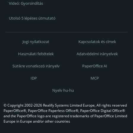
Videó: Gyorsindítás
Utolsó 5 lépéses útmutató
Jogi nyilatkozat
Kapcsolatok és címek
Használati feltételek
Adatvédelmi irányelvek
Sütikre vonatkozó irányelv
PaperOffice AI
IDP
MCP
Nyelv hu-hu
© Copyright 2002-2026 Realify Systems Limited Europe, All rights reserved
PaperOffice®, PaperOffice Paperless Office®, PaperOffice Digital Office®
and the PaperOffice logo are registered trademarks of PaperOffice Limited
Europe in Europe and/or other countries