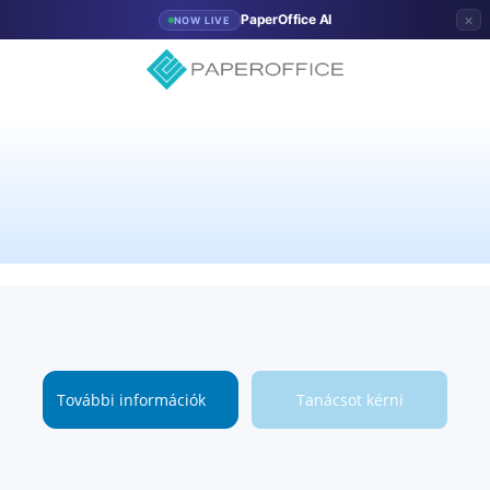
×
PaperOffice AI
NOW LIVE
További információk
Tanácsot kérni