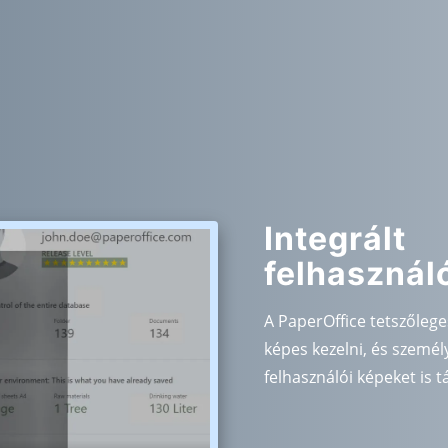
Integrált
felhasznál
A PaperOffice tetszőlege
képes kezelni, és személ
felhasználói képeket is t