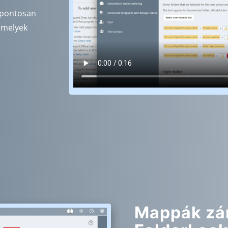
a pontosan
 amelyek
Mappák zár