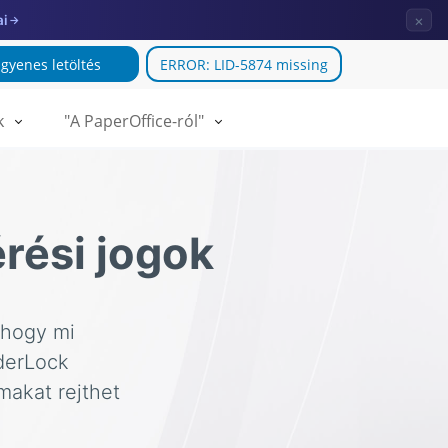
×
ai
→
ngyenes letöltés
ERROR: LID-5874 missing
k
"A PaperOffice-ról"
rési jogok
 hogy mi
lderLock
makat rejthet