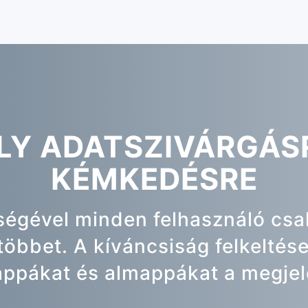
LY ADATSZIVÁRGÁSR
KÉMKEDÉSRE
ségével minden felhasználó csak
 többet. A kíváncsiság felkeltés
ppákat és almappákat a megjele