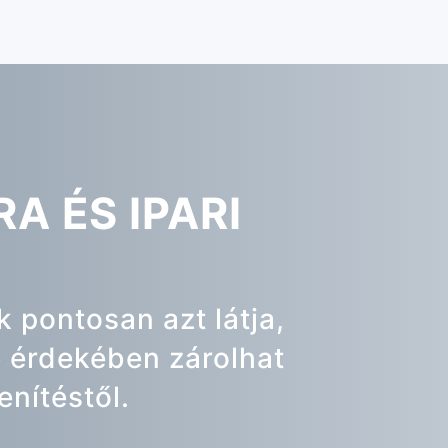
A ÉS IPARI
 pontosan azt látja,
e érdekében zárolhat
nítéstől.