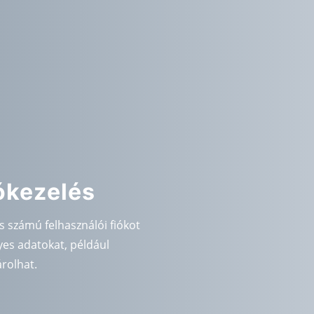
ókezelés
s számú felhasználói fiókot
yes adatokat, például
árolhat.