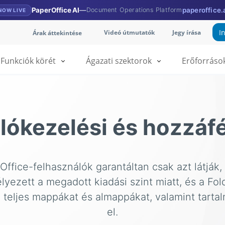
PaperOffice AI
—
Document Operations Platform
paperoffice.
NOW LIVE
I
Videó útmutatók
Jegy írása
Árak áttekintése
Funkciók körét
Ágazati szektorok
Erőforráso
lókezelési és hozzáfé
Office-felhasználók garantáltan csak azt látják,
yezett a megadott kiadási szint miatt, és a Fo
 teljes mappákat és almappákat, valamint tartal
el.