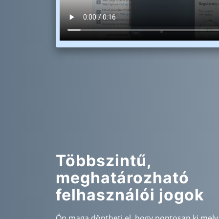
Többszintű,
meghatározható
felhasználói jogok
Ön maga döntheti el, hogy pontosan ki mely