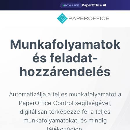
PaperOffice AI
NOW LIVE
Munkafolyamatok
és feladat-
hozzárendelés
Automatizálja a teljes munkafolyamatot a
PaperOffice Control segítségével,
digitálisan térképezze fel a teljes
munkafolyamatokat, és mindig
tájékozódjon.