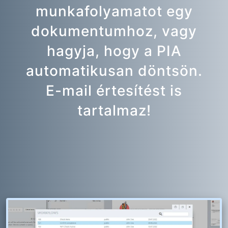
munkafolyamatot egy
dokumentumhoz, vagy
hagyja, hogy a PIA
automatikusan döntsön.
E-mail értesítést is
tartalmaz!