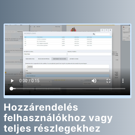
Hozzárendelés
felhasználókhoz vagy
teljes részlegekhez