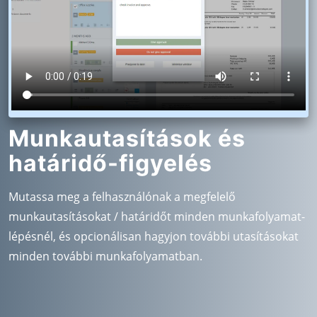
Munkautasítások és
határidő-figyelés
Mutassa meg a felhasználónak a megfelelő
munkautasításokat / határidőt minden munkafolyamat-
lépésnél, és opcionálisan hagyjon további utasításokat
minden további munkafolyamatban.