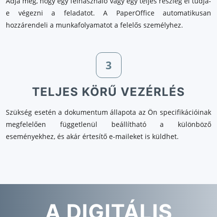
Adja meg, hogy egy felhasználó vagy egy teljes részleg el tudja-
e végezni a feladatot. A PaperOffice automatikusan
hozzárendeli a munkafolyamatot a felelős személyhez.
3
TELJES KÖRŰ VEZÉRLÉS
Szükség esetén a dokumentum állapota az Ön specifikációinak
megfelelően függetlenül beállítható a különböző
eseményekhez, és akár értesítő e-maileket is küldhet.
A DIGITÁLIS