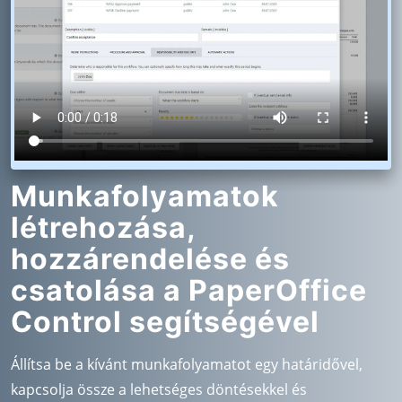
Munkafolyamatok
létrehozása,
hozzárendelése és
csatolása a PaperOffice
Control segítségével
Állítsa be a kívánt munkafolyamatot egy határidővel,
kapcsolja össze a lehetséges döntésekkel és