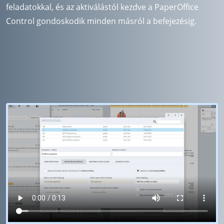
feladatokkal, és az aktiválástól kezdve a PaperOffice
Control gondoskodik minden másról a befejezésig.