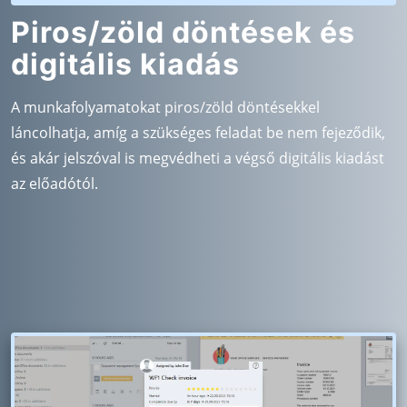
Piros/zöld döntések és
digitális kiadás
A munkafolyamatokat piros/zöld döntésekkel
láncolhatja, amíg a szükséges feladat be nem fejeződik,
és akár jelszóval is megvédheti a végső digitális kiadást
az előadótól.