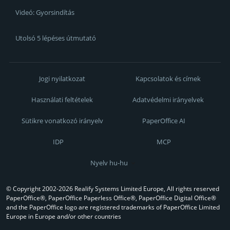
Videó: Gyorsindítás
Utolsó 5 lépéses útmutató
Jogi nyilatkozat
Kapcsolatok és címek
Használati feltételek
Adatvédelmi irányelvek
Sütikre vonatkozó irányelv
PaperOffice AI
IDP
MCP
Nyelv hu-hu
© Copyright 2002-2026 Realify Systems Limited Europe, All rights reserved
PaperOffice®, PaperOffice Paperless Office®, PaperOffice Digital Office®
and the PaperOffice logo are registered trademarks of PaperOffice Limited
Europe in Europe and/or other countries