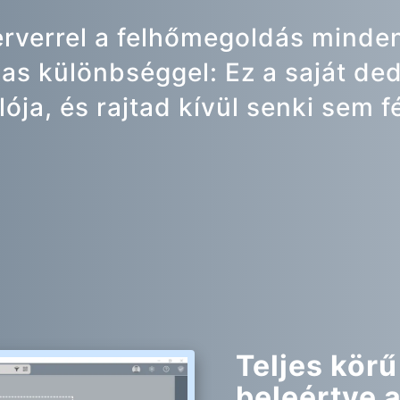
erverrel a felhőmegoldás minden
as különbséggel: Ez a saját ded
lója, és rajtad kívül senki sem f
Teljes kör
beleértve 