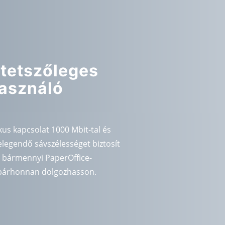
 tetszőleges
asználó
us kapcsolat 1000 Mbit-tal és
legendő sávszélességet biztosít
 bármennyi PaperOffice-
 bárhonnan dolgozhasson.