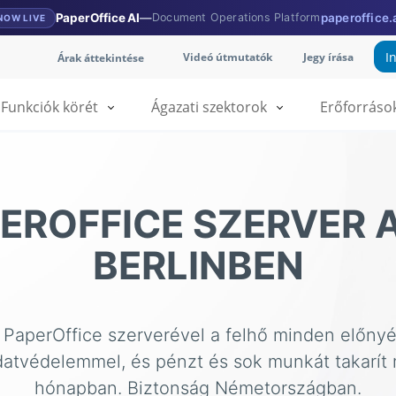
PaperOffice AI
—
Document Operations Platform
paperoffice.
NOW LIVE
I
Videó útmutatók
Jegy írása
Árak áttekintése
Funkciók körét
Ágazati szektorok
Erőforráso
PEROFFICE SZERVER 
BERLINBEN
 PaperOffice szerverével a felhő minden előnyé
datvédelemmel, és pénzt és sok munkát takarí
hónapban. Biztonság Németországban.