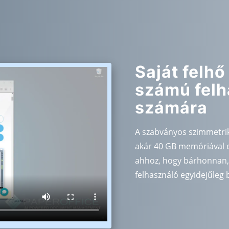
Saját felhő
számú felh
számára
A szabványos szimmetrik
akár 40 GB memóriával e
ahhoz, hogy bárhonnan,
felhasználó egyidejűleg