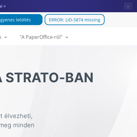
×
ai
→
ngyenes letöltés
ERROR: LID-5874 missing
k
"A PaperOffice-ról"
A STRATO-BAN
t élvezheti,
t meg minden