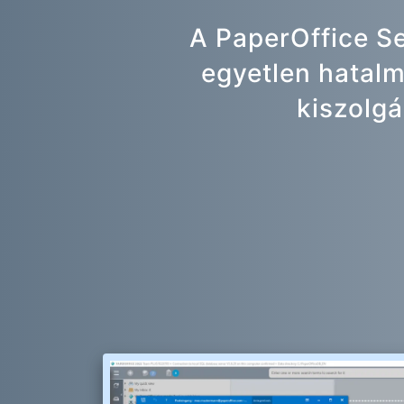
A PaperOffice S
egyetlen hatalm
kiszolgá