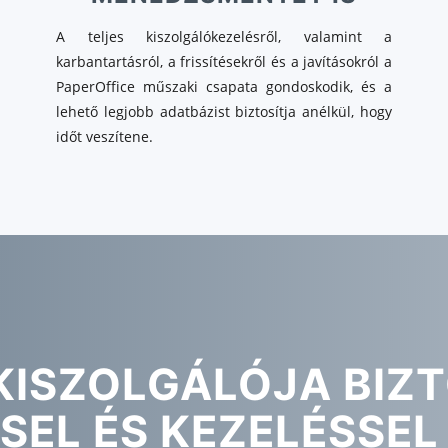
A teljes kiszolgálókezelésről, valamint a
karbantartásról, a frissítésekről és a javításokról a
PaperOffice műszaki csapata gondoskodik, és a
lehető legjobb adatbázist biztosítja anélkül, hogy
időt veszítene.
KISZOLGÁLÓJA BIZ
SEL ÉS KEZELÉSSEL