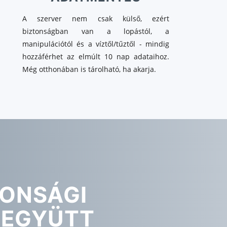
A szerver nem csak külső, ezért
biztonságban van a lopástól, a
manipulációtól és a víztől/tűztől - mindig
hozzáférhet az elmúlt 10 nap adataihoz.
Még otthonában is tárolható, ha akarja.
TONSÁGI
 EGYÜTT