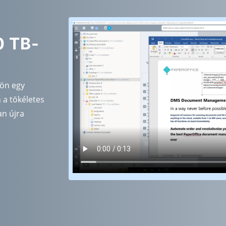
0 TB-
jön egy
 a tökéletes
an újra