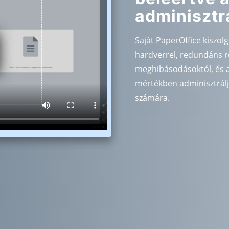
adminisztrá
Saját PaperOffice kiszolg
hardverrel, redundáns r
meghibásodásoktól, és a
mértékben adminisztrálj
számára.