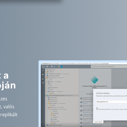
 a
óján
szes
, valós
replikált