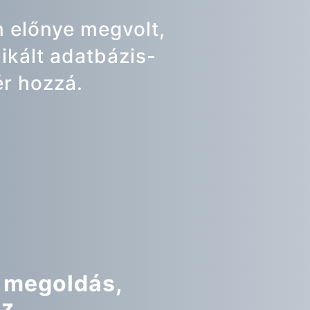
 előnye megvolt,
ikált adatbázis-
ér hozzá.
ű megoldás,
az