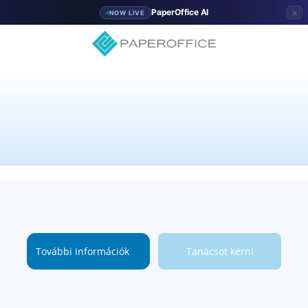
×
PaperOffice AI
NOW LIVE
További információk
Tanácsot kérni