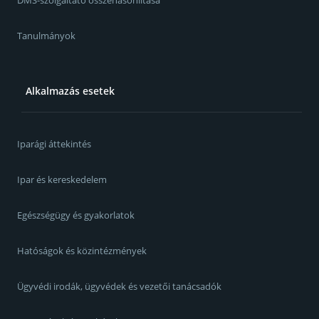
DMS-szolgáltató összehasonlítása
Tanulmányok
Alkalmazás esetek
Iparági áttekintés
Ipar és kereskedelem
Egészségügy és gyakorlatok
Hatóságok és közintézmények
Ügyvédi irodák, ügyvédek és vezetői tanácsadók