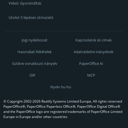
Videó: Gyorsindítás
Utolsó 5 lépéses útmutató
Jogi nyilatkozat
Kapcsolatok és címek
Használati feltételek
Adatvédelmi irányelvek
Sütikre vonatkozó irányelv
PaperOffice AI
IDP
MCP
Nyelv hu-hu
© Copyright 2002-2026 Realify Systems Limited Europe, All rights reserved
PaperOffice®, PaperOffice Paperless Office®, PaperOffice Digital Office®
and the PaperOffice logo are registered trademarks of PaperOffice Limited
Europe in Europe and/or other countries