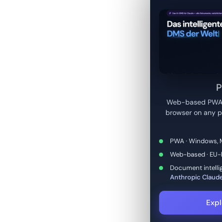
P
Web-based PWA f
browser on any p
PWA · Windows, M
Web-based · EU-h
Document intelli
Anthropic Claud
Expl