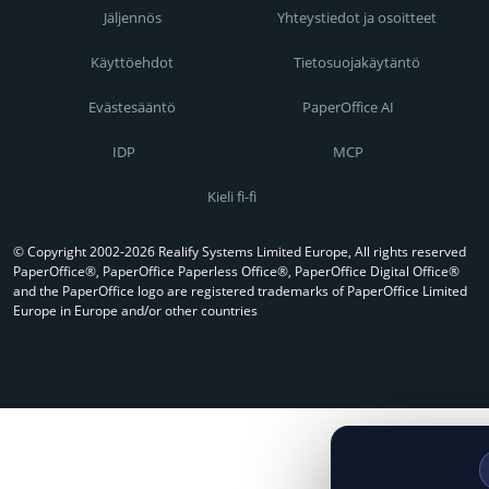
Jäljennös
Yhteystiedot ja osoitteet
Käyttöehdot
Tietosuojakäytäntö
Evästesääntö
PaperOffice AI
IDP
MCP
Kieli fi-fi
© Copyright 2002-2026 Realify Systems Limited Europe, All rights reserved
PaperOffice®, PaperOffice Paperless Office®, PaperOffice Digital Office®
and the PaperOffice logo are registered trademarks of PaperOffice Limited
Europe in Europe and/or other countries