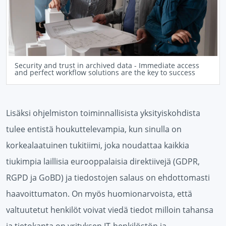
Security and trust in archived data - Immediate access
and perfect workflow solutions are the key to success
Lisäksi ohjelmiston toiminnallisista yksityiskohdista
tulee entistä houkuttelevampia, kun sinulla on
korkealaatuinen tukitiimi, joka noudattaa kaikkia
tiukimpia laillisia eurooppalaisia direktiivejä (GDPR,
RGPD ja GoBD) ja tiedostojen salaus on ehdottomasti
haavoittumaton. On myös huomionarvoista, että
valtuutetut henkilöt voivat viedä tiedot milloin tahansa
ja tietokanta on yrityksen IT-henkilöstön ja