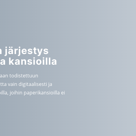
 järjestys
la kansioilla
paan todistettuun
a vain digitaalisesti ja
lla, joihin paperikansioilla ei