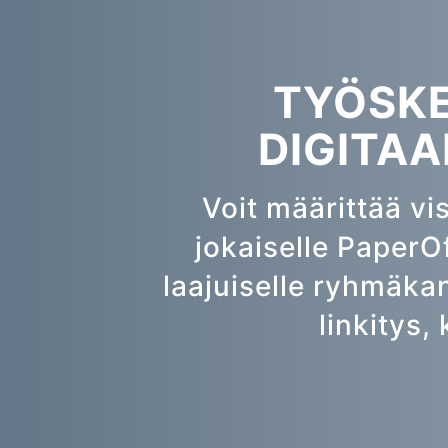
TYÖSKE
DIGITAA
Voit määrittää vi
jokaiselle PaperOf
laajuiselle ryhmäka
linkitys,