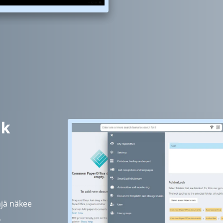
ck
täjä näkee
.