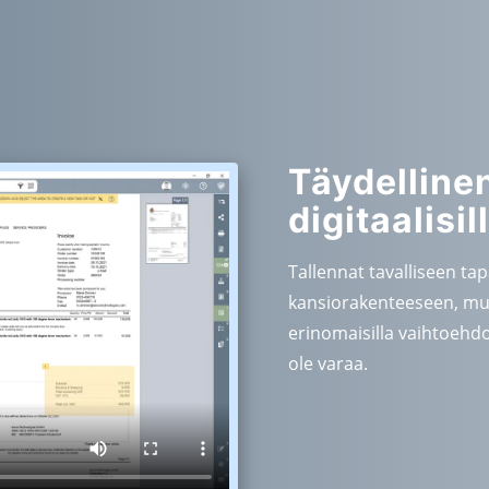
Täydellinen
digitaalisil
Tallennat tavalliseen ta
kansiorakenteeseen, mutt
erinomaisilla vaihtoehdoi
ole varaa.