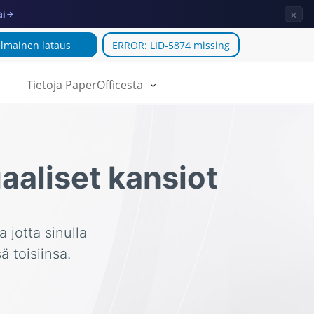
×
ai
→
Ilmainen lataus
ERROR: LID-5874 missing
Tietoja PaperOfficesta
uaaliset kansiot
a jotta sinulla
ä toisiinsa.