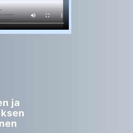
n ja
uksen
inen