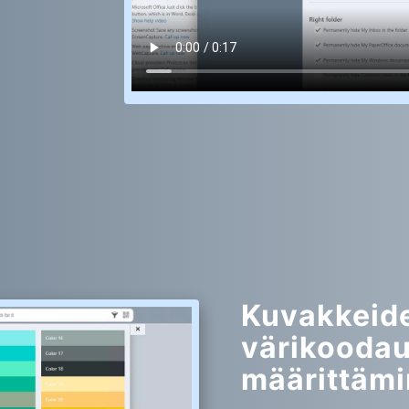
Kuvakkeide
värikooda
määrittäm