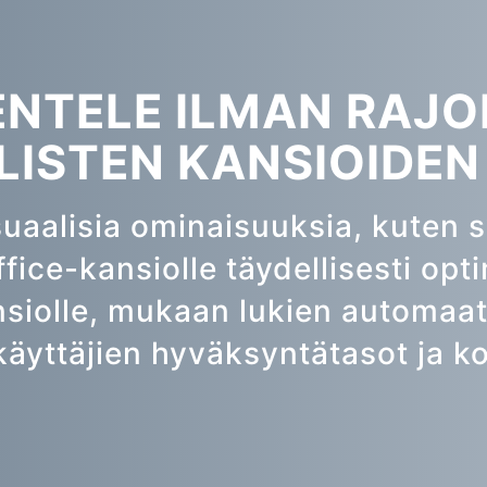
NTELE ILMAN RAJO
LISTEN KANSIOIDE
suaalisia ominaisuuksia, kuten s
fice-kansiolle täydellisesti opt
nsiolle, mukaan lukien automaat
 käyttäjien hyväksyntätasot ja 