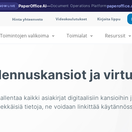
PaperOffice AI
—
Document Operations Platform
paperoffice.
NOW LIVE
Videokoulutukset
Kirjoita lippu
Hinta yhteenveto
Toimintojen valikoima
Toimialat
Resurssit
llennuskansiot ja virt
llentaa kaikki asiakirjat digitaalisiin kansioihin j
lekkäisiä tietoja, ne voidaan linkittää käytännöss