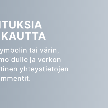
ITUKSIA
N KAUTTA
ymbolin tai värin,
imoidulle ja verkon
tinen yhteystietojen
kommentit.