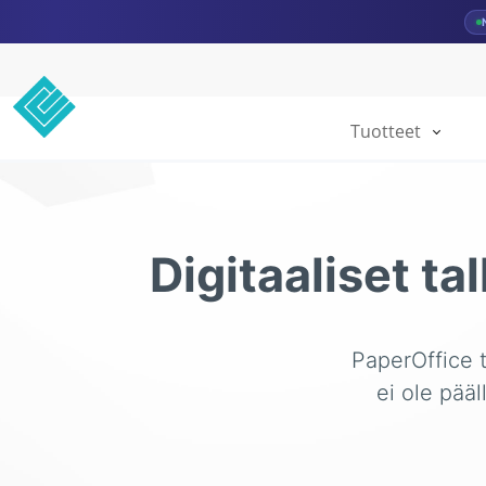
Tuotteet
Digitaaliset ta
PaperOffice ta
ei ole pääl