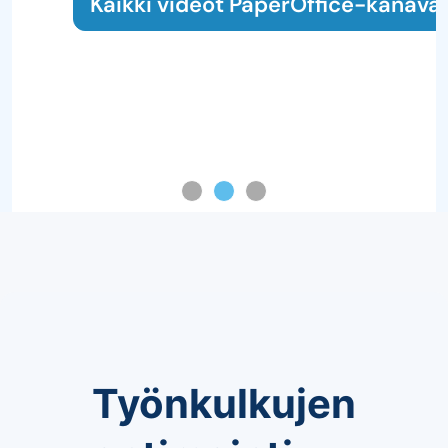
Kaikki videot PaperOffice-kanavalla
Työnkulkujen