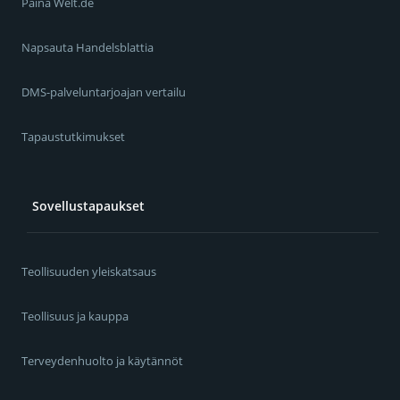
Paina Welt.de
Napsauta Handelsblattia
DMS-palveluntarjoajan vertailu
Tapaustutkimukset
Sovellustapaukset
Teollisuuden yleiskatsaus
Teollisuus ja kauppa
Terveydenhuolto ja käytännöt