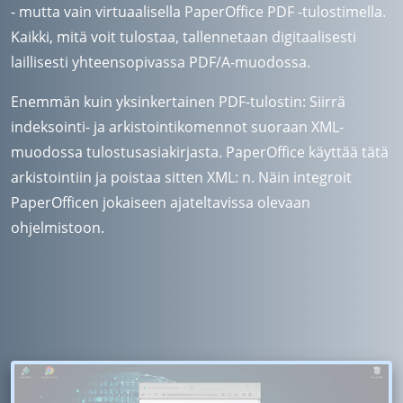
- mutta vain virtuaalisella PaperOffice PDF -tulostimella.
Kaikki, mitä voit tulostaa, tallennetaan digitaalisesti
laillisesti yhteensopivassa PDF/A-muodossa.
Enemmän kuin yksinkertainen PDF-tulostin: Siirrä
indeksointi- ja arkistointikomennot suoraan XML-
muodossa tulostusasiakirjasta. PaperOffice käyttää tätä
arkistointiin ja poistaa sitten XML: n. Näin integroit
PaperOfficen jokaiseen ajateltavissa olevaan
ohjelmistoon.