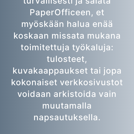
turvallisesti ja salata
PaperOfficeen, et
myöskään halua enää
koskaan missata mukana
toimitettuja työkaluja:
tulosteet,
kuvakaappaukset tai jopa
kokonaiset verkkosivustot
voidaan arkistoida vain
muutamalla
napsautuksella.