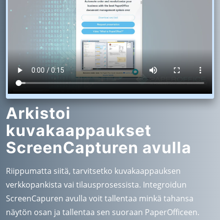
Arkistoi
kuvakaappaukset
ScreenCapturen avulla
Riippumatta siitä, tarvitsetko kuvakaappauksen
verkkopankista vai tilausprosessista. Integroidun
ScreenCapuren avulla voit tallentaa minkä tahansa
näytön osan ja tallentaa sen suoraan PaperOfficeen.