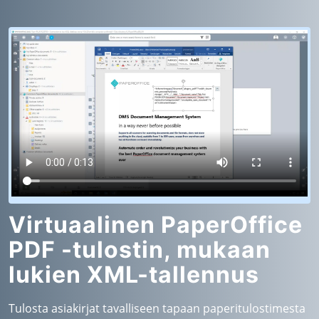
Virtuaalinen PaperOffice
PDF -tulostin, mukaan
lukien XML-tallennus
Tulosta asiakirjat tavalliseen tapaan paperitulostimesta