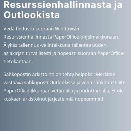
Resurssienhallinnasta ja
Outlookista
Vedä tiedosto suoraan Windowsin
Resurssienhallinnasta PaperOffice-ohjelmaikkunaan.
Älykäs tallennus -valintaikkuna tallentaa uuden
asiakirjan turvallisesti ja nopeasti suoraan PaperOffice-
tietokantaan.
Sähköpostin arkistointi on tehty helpoksi: Merkitse
vastaava sähköposti Outlookissa ja vedä sähköpostiliite
PaperOffice-ikkunaan vetämällä ja pudottamalla. Et ole
koskaan arkistoinut järjestelmiä nopeammin!