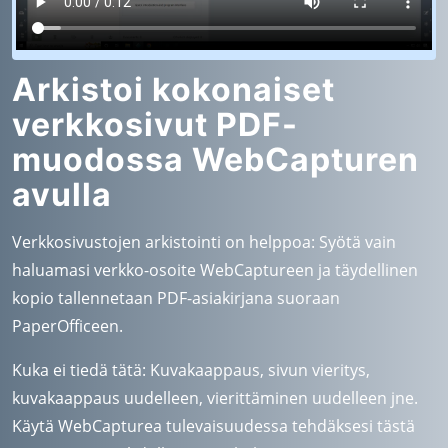
Arkistoi kokonaiset
verkkosivut PDF-
muodossa WebCapturen
avulla
Verkkosivustojen arkistointi on helppoa: Syötä vain
haluamasi verkko-osoite WebCaptureen ja täydellinen
kopio tallennetaan PDF-asiakirjana suoraan
PaperOfficeen.
Kuka ei tiedä tätä: Kuvakaappaus, sivun vieritys,
kuvakaappaus uudelleen, vierittäminen uudelleen jne.
Käytä WebCapturea tulevaisuudessa tehdäksesi tästä