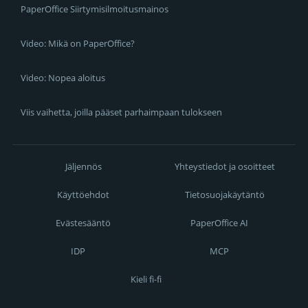
PaperOffice Siirtymisilmoitusmainos
Video: Mikä on PaperOffice?
Video: Nopea aloitus
Viis vaihetta, joilla pääset parhaimpaan tulokseen
Jäljennös
Yhteystiedot ja osoitteet
Käyttöehdot
Tietosuojakäytäntö
Evästesääntö
PaperOffice AI
IDP
MCP
Kieli fi-fi