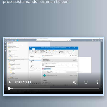
prosessista mahdollisimman helpon!