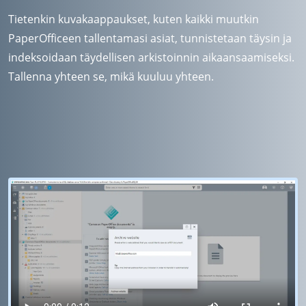
Tietenkin kuvakaappaukset, kuten kaikki muutkin
PaperOfficeen tallentamasi asiat, tunnistetaan täysin ja
indeksoidaan täydellisen arkistoinnin aikaansaamiseksi.
Tallenna yhteen se, mikä kuuluu yhteen.