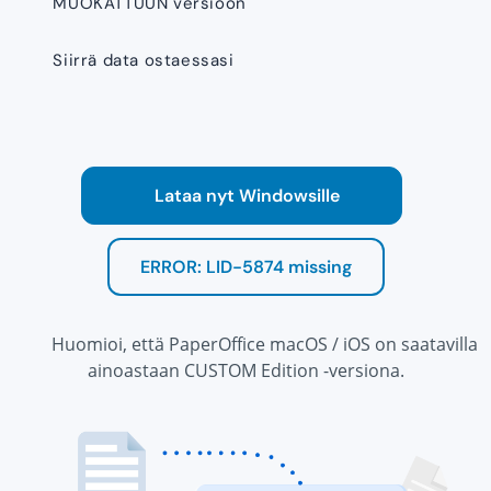
MUOKATTUUN versioon
Siirrä data ostaessasi
Lataa nyt Windowsille
ERROR: LID-5874 missing
Huomioi, että PaperOffice macOS / iOS on saatavilla
ainoastaan CUSTOM Edition -versiona.