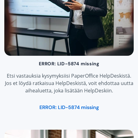
ERROR: LID-5874 missing
Etsi vastauksia kysymyksiisi PaperOffice HelpDeskistä.
Jos et löydä ratkaisua HelpDeskistä, voit ehdottaa uutta
aihealuetta, joka lisätään HelpDeskiin.
ERROR: LID-5874 missing