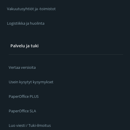
Vakuutusyhtiöt ja -toimistot
Logistiikka ja huolinta
Palvelu ja tuki
Vertaa versioita
Usein kysytyt kysymykset
PaperOffice PLUS
PaperOffice SLA
Luo viesti / Tuki-ilmoitus