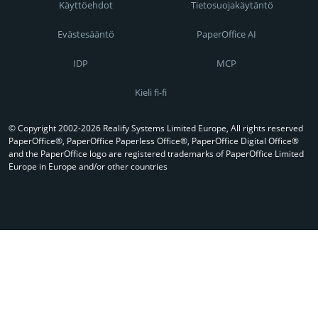
Käyttöehdot
Tietosuojakäytäntö
Evästesääntö
PaperOffice AI
IDP
MCP
Kieli fi-fi
© Copyright 2002-2026 Realify Systems Limited Europe, All rights reserved
PaperOffice®, PaperOffice Paperless Office®, PaperOffice Digital Office®
and the PaperOffice logo are registered trademarks of PaperOffice Limited
Europe in Europe and/or other countries