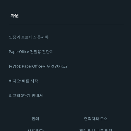
자원
인증과 프로세스 문서화
PaperOffice 전달용 전단지
동영상: PaperOffice란 무엇인가요?
비디오: 빠른 시작
최고의 5단계 안내서
인쇄
연락처와 주소
사용 약관
개인 정보 보호 정책