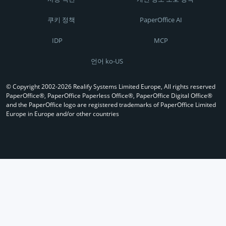
쿠키 정책
PaperOffice AI
IDP
MCP
언어 ko-US
© Copyright 2002-2026 Realify Systems Limited Europe, All rights reserved
PaperOffice®, PaperOffice Paperless Office®, PaperOffice Digital Office®
and the PaperOffice logo are registered trademarks of PaperOffice Limited
Europe in Europe and/or other countries