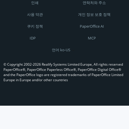
인쇄
연락처와 주소
사용 약관
개인 정보 보호 정책
쿠키 정책
PaperOffice AI
IDP
MCP
언어 ko-US
© Copyright 2002-2026 Realify Systems Limited Europe, All rights reserved
PaperOffice®, PaperOffice Paperless Office®, PaperOffice Digital Office®
and the PaperOffice logo are registered trademarks of PaperOffice Limited
Europe in Europe and/or other countries