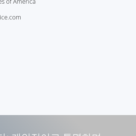
es of America
ice.com