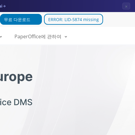
×
ai
→
무료 다운로드
ERROR: LID-5874 missing
PaperOffice에 관하여
urope
fice DMS