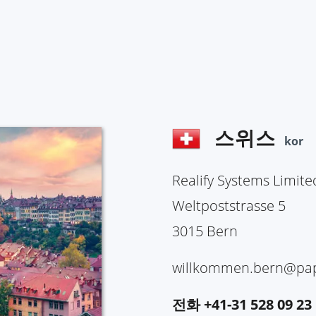
스위스
kor
Realify Systems Limit
Weltpoststrasse 5
3015 Bern
willkommen.bern@pap
전화 +41-31 528 09 23