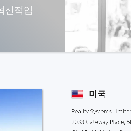
 혁신적입
미국
Realify Systems Limit
2033 Gateway Place, 5