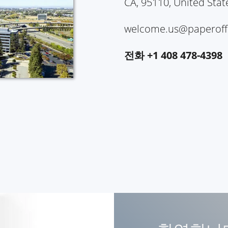
CA, 95110, United Stat
welcome.us@paperoff
전화 +1 408 478-4398