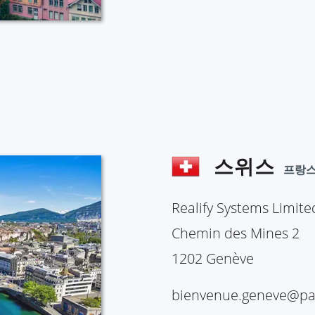
스위스
프랑
Realify Systems Limit
Chemin des Mines 2
1202 Genève
bienvenue.geneve@pa