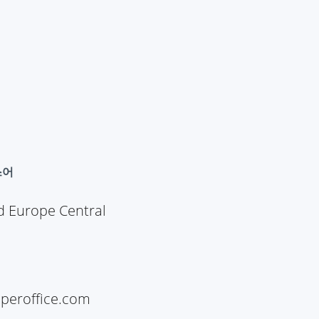
스어
ed Europe Central
peroffice.com