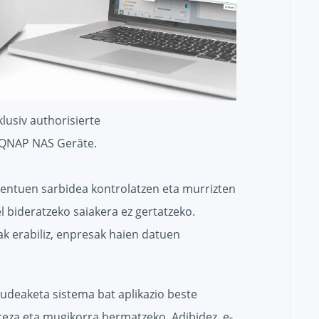
klusiv authorisierte
QNAP NAS Geräte.
tuen sarbidea kontrolatzen eta murrizten
 bideratzeko saiakera ez gertatzeko.
k erabiliz, enpresak haien datuen
eaketa sistema bat aplikazio beste
rreza eta mugikorra bermatzeko. Adibidez, e-