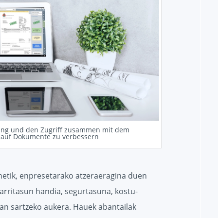
rung und den Zugriff zusammen mit dem
 auf Dokumente zu verbessern
netik, enpresetarako atzeraeragina duen
arritasun handia, segurtasuna, kostu-
tan sartzeko aukera. Hauek abantailak