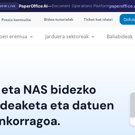
PaperOffice AI
—
Document Operations Platform
paperoffice.
NOW LIVE
Dohai
Bideo-tutorialak
Ticket bat idatzi
Prezio kontsulta
ioen eremua
Jarduera-sektoreak
Baliabideak
 eta NAS bidezko
deaketa eta datuen
inkorragoa.