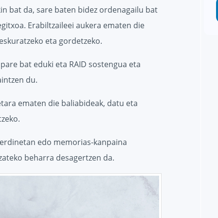
in bat da, sare baten bidez ordenagailu bat
gitxoa. Erabiltzaileei aukera ematen die
 eskuratzeko eta gordetzeko.
 pare bat eduki eta RAID sostengua eta
intzen du.
tara ematen die baliabideak, datu eta
tzeko.
berdinetan edo memorias-kanpaina
izateko beharra desagertzen da.