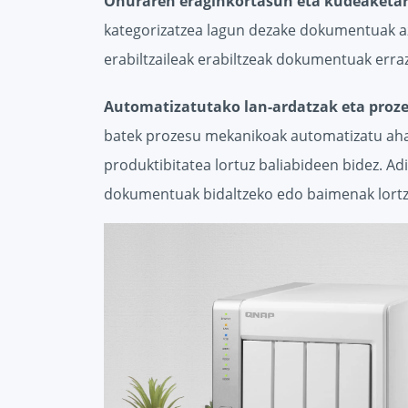
Onuraren eraginkortasun eta kudeaketa
kategorizatzea lagun dezake dokumentuak azk
erabiltzaileak erabiltzeak dokumentuak erraz 
Automatizatutako lan-ardatzak eta proz
batek prozesu mekanikoak automatizatu aha
produktibitatea lortuz baliabideen bidez. Ad
dokumentuak bidaltzeko edo baimenak lortze