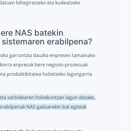
atuen biltegiratzeko eta kudeatzeko
 bere NAS batekin
sistemaren erabilpena?
zko garrantzia dauzka enpresen tamainako
korra enpresak bere negozio-prozesuak
eta produktibitatea hobetzeko lagungarria
eta sarbidearen hobekuntzan lagun dezake
,
abilpenak NAS-gailuarekin bat egiteak