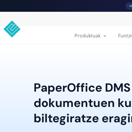
Produktuak
Funtz
PaperOffice DMS
dokumentuen ku
biltegiratze erag