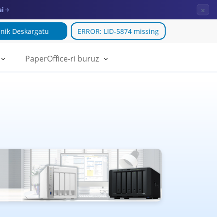
×
ai
→
nik Deskargatu
ERROR: LID-5874 missing
PaperOffice-ri buruz