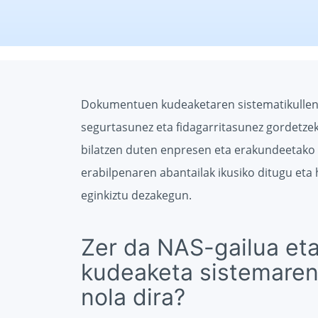
Dokumentuen kudeaketaren sistematikullenny
segurtasunez eta fidagarritasunez gordetz
bilatzen duten enpresen eta erakundeetako 
erabilpenaren abantailak ikusiko ditugu eta 
eginkiztu dezakegun.
Zer da NAS-gailua e
kudeaketa sistemaren
nola dira?