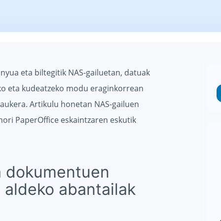
ua eta biltegitik NAS-gailuetan, datuak
eko eta kudeatzeko modu eraginkorrean
aukera. Artikulu honetan NAS-gailuen
hori PaperOffice eskaintzaren eskutik
ta dokumentuen
 aldeko abantailak