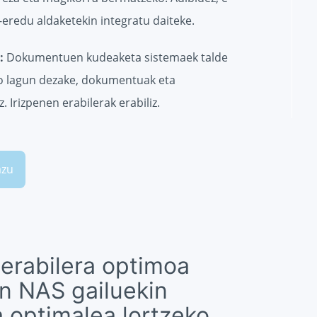
eredu aldaketekin integratu daiteke.
:
Dokumentuen kudeaketa sistemaek talde
ko lagun dezake, dokumentuak eta
. Irizpenen erabilerak erabiliz.
azu
erabilera optimoa
n NAS gailuekin
optimalea lortzeko