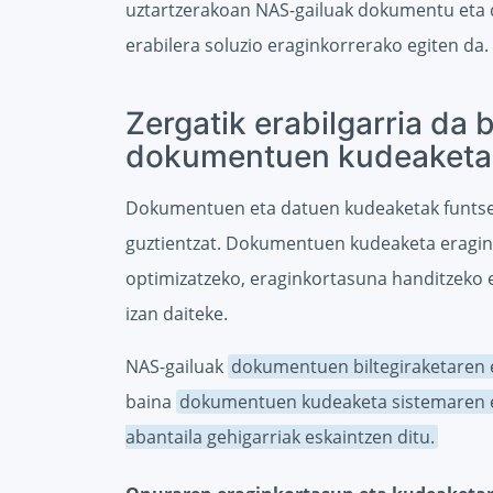
uztartzerakoan NAS-gailuak dokumentu eta d
erabilera soluzio eraginkorrerako egiten da.
Zergatik erabilgarria da
dokumentuen kudeaketa 
Dokumentuen eta datuen kudeaketak funtse
guztientzat. Dokumentuen kudeaketa eragin
optimizatzeko, eraginkortasuna handitzeko 
izan daiteke.
NAS-gailuak
dokumentuen biltegiraketaren 
baina
dokumentuen kudeaketa sistemaren er
abantaila gehigarriak eskaintzen ditu.