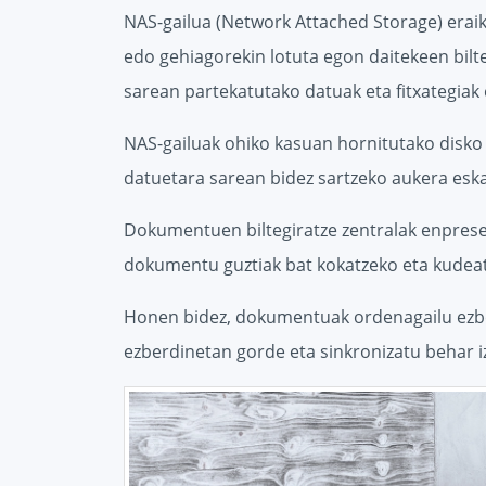
NAS-gailua (Network Attached Storage) eraik
edo gehiagorekin lotuta egon daitekeen bilte
sarean partekatutako datuak eta fitxategiak
NAS-gailuak ohiko kasuan hornitutako disko
datuetara sarean bidez sartzeko aukera eska
Dokumentuen biltegiratze zentralak enprese
dokumentu guztiak bat kokatzeko eta kudea
Honen bidez, dokumentuak ordenagailu ez
ezberdinetan gorde eta sinkronizatu behar 