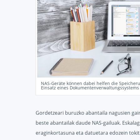
NAS-Geräte können dabei helfen die Speiche
Einsatz eines Dokumentenverwaltungssystems
Gordetzeari buruzko abantaila nagusien gai
beste abantailak daude NAS-gailuak. Eskalag
eraginkortasuna eta datuetara edozein toki