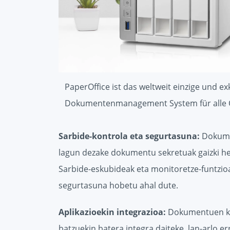
PaperOffice ist das weltweit einzige und ex
Dokumentenmanagement System für alle 
Sarbide-kontrola eta segurtasuna:
Dokumen
lagun dezake dokumentu sekretuak gaizki hel
Sarbide-eskubideak eta monitoretze-funtzioa
segurtasuna hobetu ahal dute.
Aplikazioekin integrazioa:
Dokumentuen kud
batzuekin batera integra daiteke, lan-arlo e