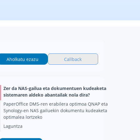
Aholkatu ezazu
Callback
Zer da NAS-gailua eta dokumentuen kudeaketa
sistemaren aldeko abantailak nola dira?
PaperOffice DMS-ren erabilera optimoa QNAP eta
Synology-en NAS gailuekin dokumentu kudeaketa
optimalea lortzeko
Laguntza