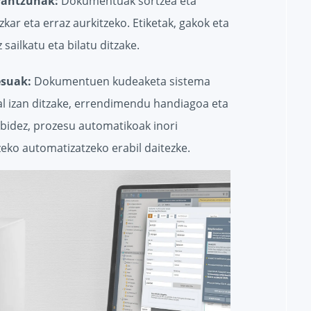
rantzunak:
Dokumentuak sortzea eta
ar eta erraz aurkitzeko. Etiketak, gakok eta
sailkatu eta bilatu ditzake.
esuak:
Dokumentuen kudeaketa sistema
l izan ditzake, errendimendu handiagoa eta
ibidez, prozesu automatikoak inori
ko automatizatzeko erabil daitezke.