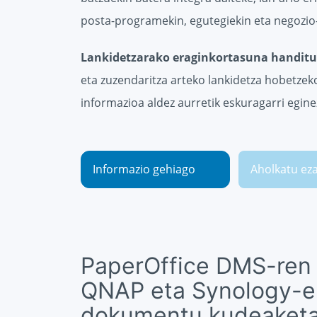
posta-programekin, egutegiekin eta negozio-
Lankidetzarako eraginkortasuna handitu
eta zuzendaritza arteko lankidetza hobetze
informazioa aldez aurretik eskuragarri eginez
Informazio gehiago
Aholkatu ez
PaperOffice DMS-ren 
QNAP eta Synology-e
dokumentu kudeaketa 