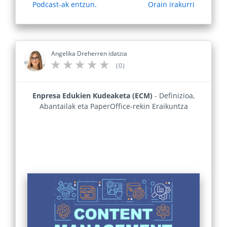
Podcast-ak entzun.
Orain irakurri
Angelika Dreherren idatzia
(0)
Enpresa Edukien Kudeaketa (ECM)
- Definizioa,
Abantailak eta PaperOffice-rekin Eraikuntza