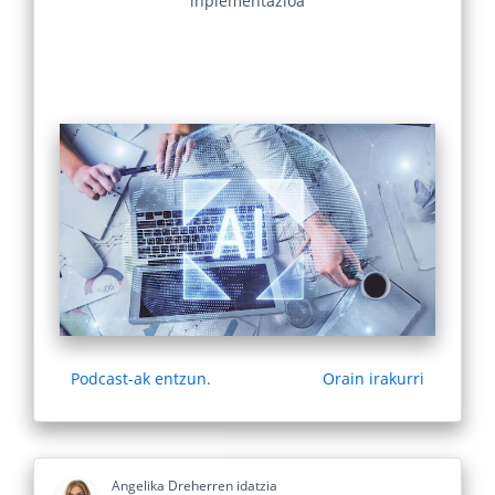
inplementazioa
Podcast-ak entzun.
Orain irakurri
Angelika Dreherren idatzia