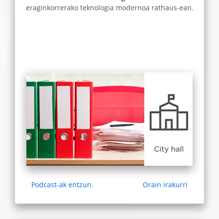
eraginkorrerako teknologia modernoa rathaus-ean.
Podcast-ak entzun.
Orain irakurri