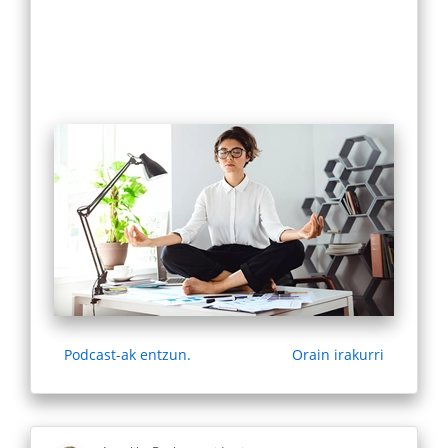
Podcast-ak entzun.
Orain irakurri