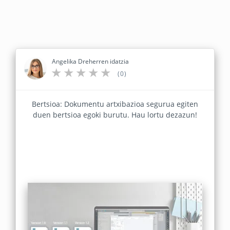
Angelika Dreherren idatzia
(0)
Bertsioa: Dokumentu artxibazioa segurua egiten
duen bertsioa egoki burutu. Hau lortu dezazun!