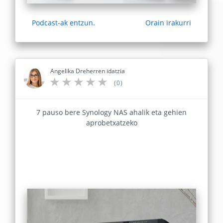
Podcast-ak entzun.
Orain irakurri
Angelika Dreherren idatzia
(0)
7 pauso bere Synology NAS ahalik eta gehien
aprobetxatzeko