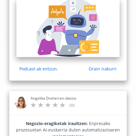
Podcast-ak entzun.
Orain irakurri
Angelika Dreherren idatzia
(0)
Negozio-eragiketak iraultzen:
Enpresako
prozesuetan AI-euskarria duten automatizazioaren