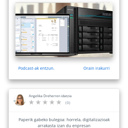
Podcast-ak entzun.
Orain irakurri
Angelika Dreherren idatzia
(0)
Paperik gabeko bulegoa: horrela, digitalizazioak
arrakasta izan du enpresan