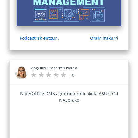
Podcast-ak entzun.
Orain irakurri
Angelika Dreherren idatzia
(0)
PaperOffice DMS agiriruen kudeaketa ASUSTOR
NASerako