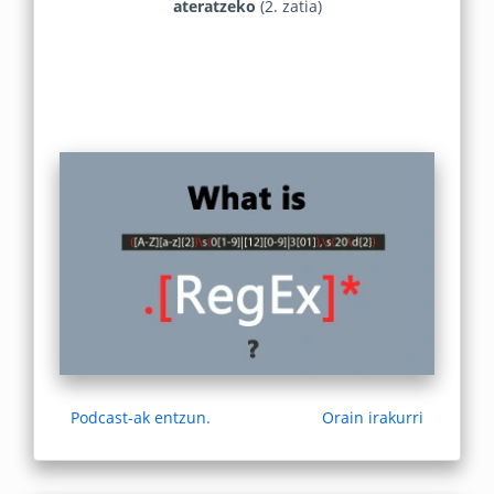
ateratzeko
(2. zatia)
Podcast-ak entzun.
Orain irakurri