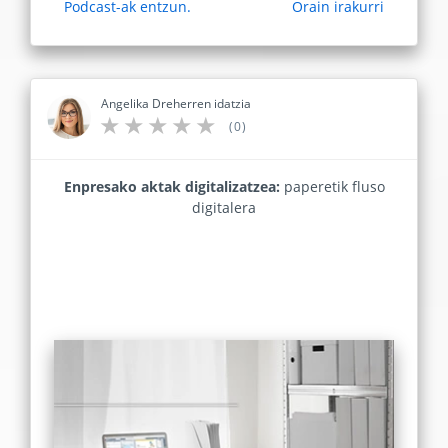
Podcast-ak entzun.
Orain irakurri
Angelika Dreherren idatzia
(0)
Enpresako aktak digitalizatzea:
paperetik fluso
digitalera