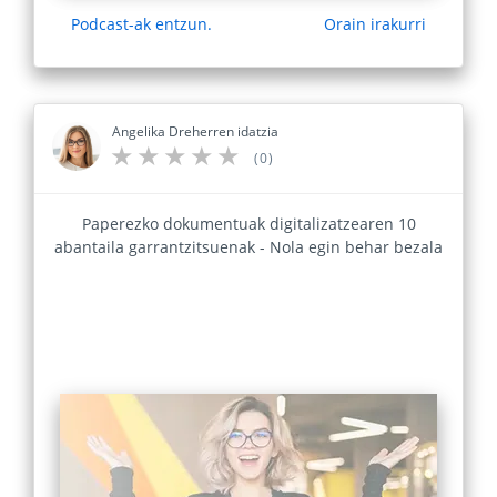
Podcast-ak entzun.
Orain irakurri
Angelika Dreherren idatzia
(0)
Paperezko dokumentuak digitalizatzearen 10
abantaila garrantzitsuenak - Nola egin behar bezala