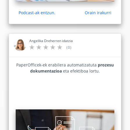
Podcast-ak entzun.
Orain irakurri
Angelika Dreherren idatzia
(0)
PaperOfficek-ek erabilera automatizatuta
prozesu
dokumentazioa
eta efektiboa lortu.