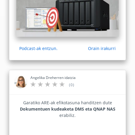
Podcast-ak entzun.
Orain irakurri
Angelika Dreherren idatzia
(0)
Garatiko ARE-ak efikotasuna handitzen dute
Dokumentuen kudeaketa DMS eta QNAP NAS
erabiliz.