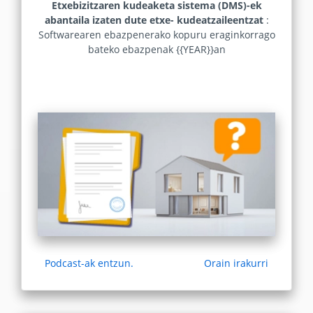
Etxebizitzaren kudeaketa sistema (DMS)-ek
abantaila izaten dute etxe- kudeatzaileentzat
:
Softwarearen ebazpenerako kopuru eraginkorrago
bateko ebazpenak {{YEAR}}an
Podcast-ak entzun.
Orain irakurri