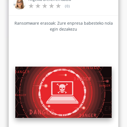
(0)
Ransomware erasoak: Zure enpresa babesteko nola
egin dezakezu