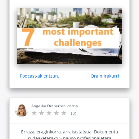
Podcast-ak entzun.
Orain irakurri
Angelika Dreherren idatzia
(0)
Erraza, eraginkorra, arrakastatsua: Dokumentu
kudeaketarako 5 pauso profesionaletara