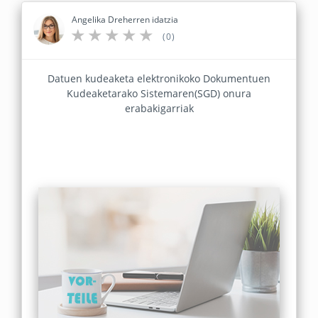
Angelika Dreherren idatzia
(0)
Datuen kudeaketa elektronikoko Dokumentuen
Kudeaketarako Sistemaren(SGD) onura
erabakigarriak