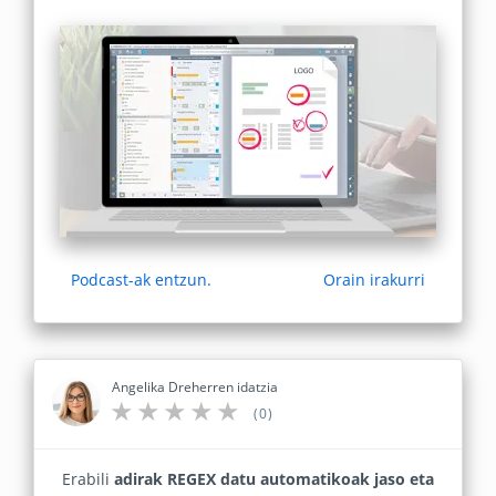
Podcast-ak entzun.
Orain irakurri
Angelika Dreherren idatzia
(0)
Erabili
adirak REGEX datu automatikoak jaso eta