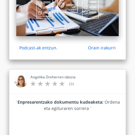
Podcast-ak entzun.
Orain irakurri
Angelika Dreherren idatzia
(0)
`
Enpresarentzako dokumentu kudeaketa:
Ordena
eta egituraren sorrera`