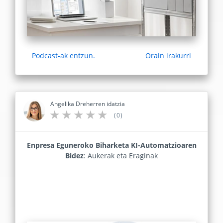
Podcast-ak entzun.
Orain irakurri
Angelika Dreherren idatzia
(0)
Enpresa Eguneroko Biharketa KI-Automatzioaren
Bidez
: Aukerak eta Eraginak