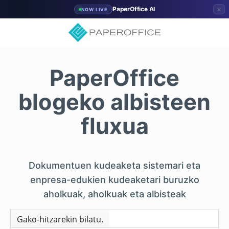
×
PaperOffice AI
NOW LIVE
PaperOffice
blogeko albisteen
fluxua
Dokumentuen kudeaketa sistemari eta
enpresa-edukien kudeaketari buruzko
aholkuak, aholkuak eta albisteak
Gako-hitzarekin bilatu.