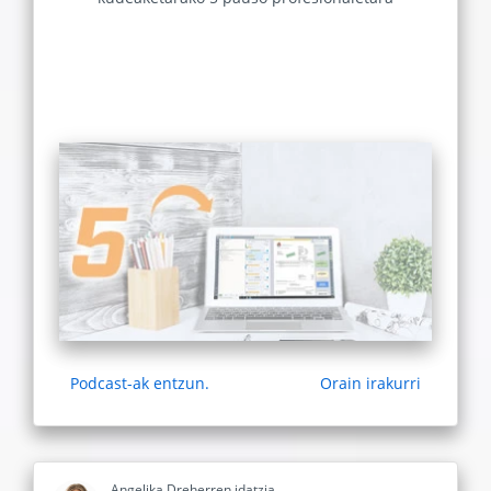
Podcast-ak entzun.
Orain irakurri
Angelika Dreherren idatzia