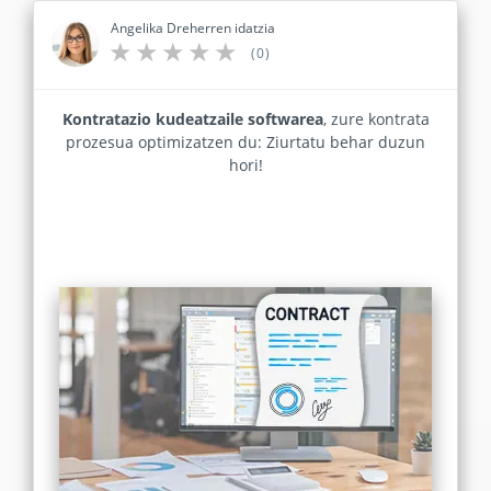
Angelika Dreherren idatzia
(0)
Kontratazio kudeatzaile softwarea
, zure kontrata
prozesua optimizatzen du: Ziurtatu behar duzun
hori!