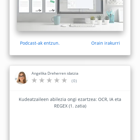
Podcast-ak entzun.
Orain irakurri
Angelika Dreherren idatzia
(0)
Kudeatzaileen abilezia ongi ezartzea: OCR, IA eta
REGEX (1. zatia)