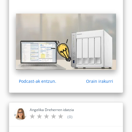
Podcast-ak entzun.
Orain irakurri
Angelika Dreherren idatzia
(0)