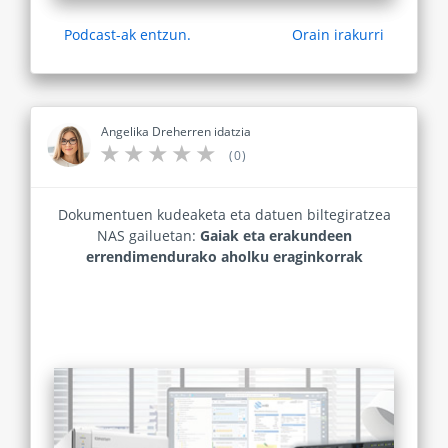
Podcast-ak entzun.
Orain irakurri
Angelika Dreherren idatzia
(0)
Dokumentuen kudeaketa eta datuen biltegiratzea
NAS gailuetan:
Gaiak eta erakundeen
errendimendurako aholku eraginkorrak