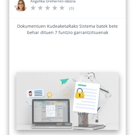
Angelika Dreherren idatzia
(0)
Dokumentuen KudeaketaRako Sistema batek bete
behar dituen 7 funtzio garrantzitsuenak