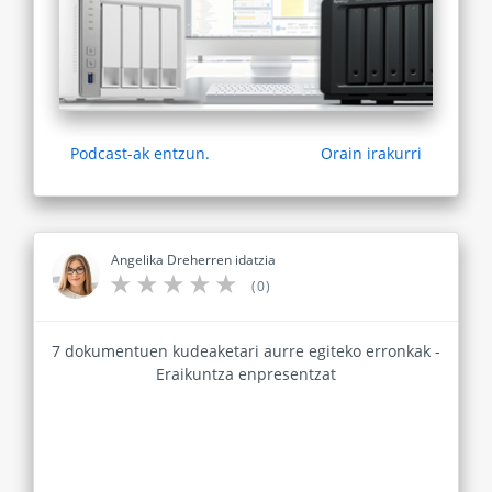
Podcast-ak entzun.
Orain irakurri
Angelika Dreherren idatzia
(0)
7 dokumentuen kudeaketari aurre egiteko erronkak -
Eraikuntza enpresentzat