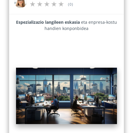
(0)
Espezializazio langileen eskasia
eta enpresa-kostu
handien konponbidea