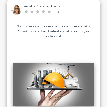
Angelika Dreherren idatzia
(0)
"Erpin berrakuntza eraikuntza-enpresetarako:
"Eraikuntza arloko kudeaketarako teknologia
modernoak"