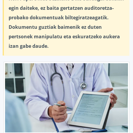
egin daiteke, ez baita gertatzen auditoretza-
probako dokumentuak biltegiratzeagatik.
Dokumentu guztiak baimenik ez duten
pertsonek manipulatu eta eskuratzeko aukera
izan gabe daude.