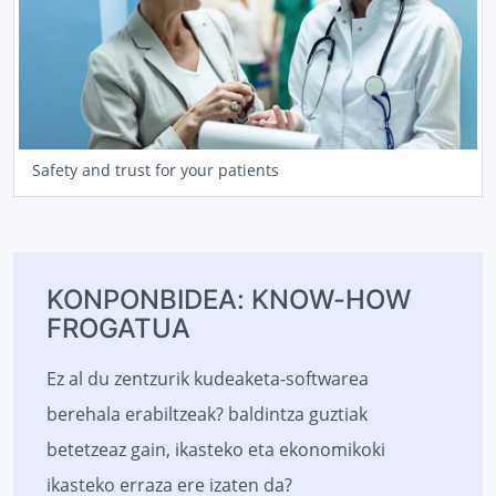
Safety and trust for your patients
KONPONBIDEA: KNOW-HOW
FROGATUA
Ez al du zentzurik kudeaketa-softwarea
berehala erabiltzeak? baldintza guztiak
betetzeaz gain, ikasteko eta ekonomikoki
ikasteko erraza ere izaten da?