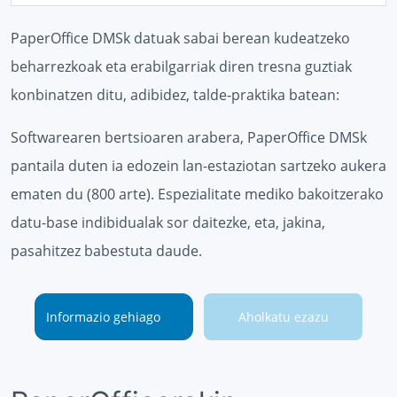
PaperOffice DMSk datuak sabai berean kudeatzeko
beharrezkoak eta erabilgarriak diren tresna guztiak
konbinatzen ditu, adibidez, talde-praktika batean:
Softwarearen bertsioaren arabera, PaperOffice DMSk
pantaila duten ia edozein lan-estaziotan sartzeko aukera
ematen du (800 arte). Espezialitate mediko bakoitzerako
datu-base indibidualak sor daitezke, eta, jakina,
pasahitzez babestuta daude.
Informazio gehiago
Aholkatu ezazu