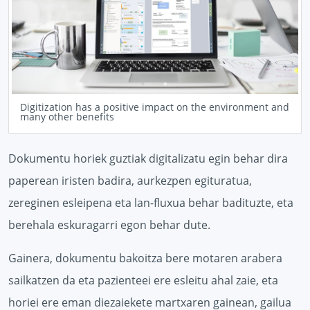
Digitization has a positive impact on the environment and
many other benefits
Dokumentu horiek guztiak digitalizatu egin behar dira
paperean iristen badira, aurkezpen egituratua,
zereginen esleipena eta lan-fluxua behar badituzte, eta
berehala eskuragarri egon behar dute.
Gainera, dokumentu bakoitza bere motaren arabera
sailkatzen da eta pazienteei ere esleitu ahal zaie, eta
horiei ere eman diezaiekete martxaren gainean, gailua