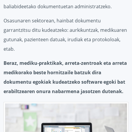
baliabideetako dokumentuetan administratzeko.
Osasunaren sektorean, hainbat dokumentu
garrantzitsu ditu kudeatzeko: aurkikuntzak, medikuaren
gutunak, pazienteen datuak, irudiak eta protokoloak,
etab.
Beraz, mediku-praktikak, arreta-zentroak eta arreta
medikorako beste hornitzaile batzuk dira
dokumentu egokiak kudeatzeko software egoki bat
erabiltzearen onura nabarmena jasotzen dutenak.