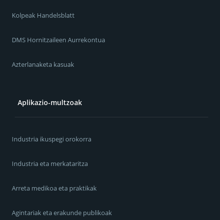
Kolpeak Handelsblatt
DMS Hornitzaileen Aurrekontua
Azterlanaketa kasuak
Aplikazio-multzoak
Industria ikuspegi orokorra
Industria eta merkataritza
Arreta medikoa eta praktikak
Agintariak eta erakunde publikoak