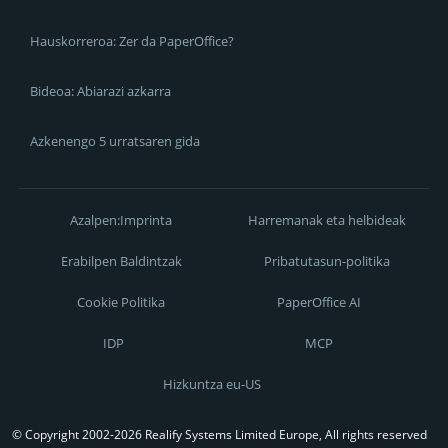
Hauskorreroa: Zer da PaperOffice?
Bideoa: Abiarazi azkarra
Azkenengo 5 urratsaren gida
Azalpen:Imprinta
Harremanak eta helbideak
Erabilpen Baldintzak
Pribatutasun-politika
Cookie Politika
PaperOffice AI
IDP
MCP
Hizkuntza eu-US
© Copyright 2002-2026 Realify Systems Limited Europe, All rights reserved