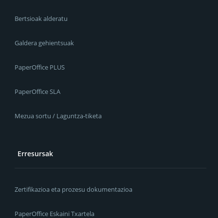
Bertsioak alderatu
Galdera gehientsuak
PaperOffice PLUS
PaperOffice SLA
Mezua sortu / Laguntza-tiketa
Erresursak
Zertifikazioa eta prozesu dokumentazioa
PaperOffice Eskaini Txartela