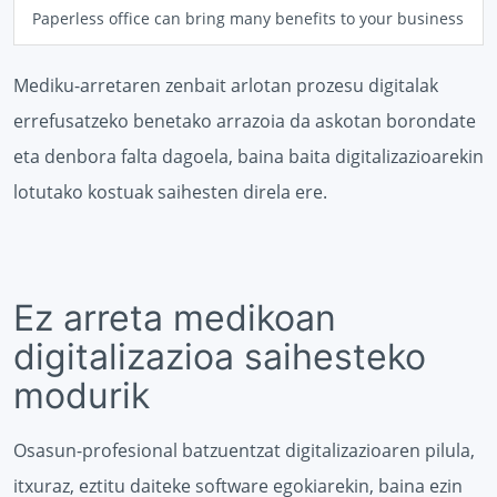
Paperless office can bring many benefits to your business
Mediku-arretaren zenbait arlotan prozesu digitalak
errefusatzeko benetako arrazoia da askotan borondate
eta denbora falta dagoela, baina baita digitalizazioarekin
lotutako kostuak saihesten direla ere.
Ez arreta medikoan
digitalizazioa saihesteko
modurik
Osasun-profesional batzuentzat digitalizazioaren pilula,
itxuraz, eztitu daiteke software egokiarekin, baina ezin