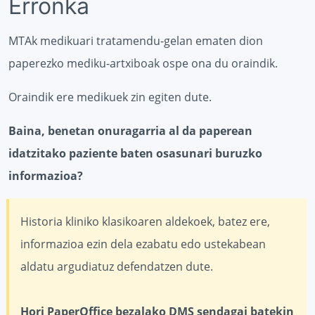
Erronka
MTAk medikuari tratamendu-gelan ematen dion
paperezko mediku-artxiboak ospe ona du oraindik.
Oraindik ere medikuek zin egiten dute.
Baina, benetan onuragarria al da paperean
idatzitako paziente baten osasunari buruzko
informazioa?
Historia kliniko klasikoaren aldekoek, batez ere,
informazioa ezin dela ezabatu edo ustekabean
aldatu argudiatuz defendatzen dute.
Hori PaperOffice bezalako DMS sendagai batekin