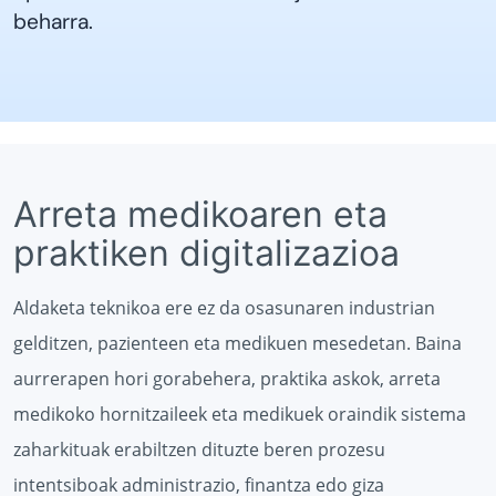
beharra.
Arreta medikoaren eta
praktiken digitalizazioa
Aldaketa teknikoa ere ez da osasunaren industrian
gelditzen, pazienteen eta medikuen mesedetan. Baina
aurrerapen hori gorabehera, praktika askok, arreta
medikoko hornitzaileek eta medikuek oraindik sistema
zaharkituak erabiltzen dituzte beren prozesu
intentsiboak administrazio, finantza edo giza