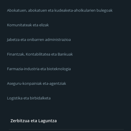
Abokatuen, abokatuen eta kudeaketa-aholkularien bulegoak
Komunitateak eta elizak
Jabetza eta onibarren administrazioa
Finantzak, Kontabilitatea eta Bankuak
Farmazia-industria eta bioteknologia
Aseguru-konpainiak eta-agentziak
Logistika eta birbidalketa
Zerbitzua eta Laguntza