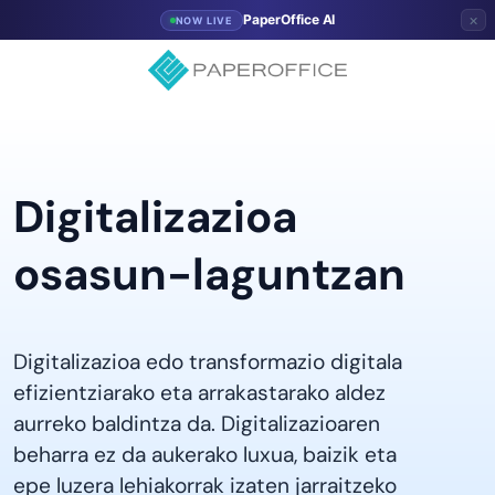
×
PaperOffice AI
NOW LIVE
Digitalizazioa
osasun-laguntzan
Digitalizazioa edo transformazio digitala
efizientziarako eta arrakastarako aldez
aurreko baldintza da. Digitalizazioaren
beharra ez da aukerako luxua, baizik eta
epe luzera lehiakorrak izaten jarraitzeko