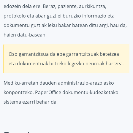
edozein dela ere. Beraz, paziente, aurkikuntza,
protokolo eta abar guztiei buruzko informazio eta
dokumentu guztiak leku bakar batean ditu argi, hau da,
haien datu-basean.
Oso garrantzitsua da epe garrantzitsuak betetzea
eta dokumentuak biltzeko legezko neurriak hartzea.
Mediku-arretan dauden administrazio-arazo asko
konpontzeko, PaperOffice dokumentu-kudeaketako
sistema ezarri behar da.