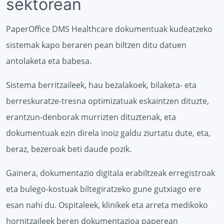
sektorean
PaperOffice DMS Healthcare dokumentuak kudeatzeko
sistemak kapo beraren pean biltzen ditu datuen
antolaketa eta babesa.
Sistema berritzaileek, hau bezalakoek, bilaketa- eta
berreskuratze-tresna optimizatuak eskaintzen dituzte,
erantzun-denborak murrizten dituztenak, eta
dokumentuak ezin direla inoiz galdu ziurtatu dute, eta,
beraz, bezeroak beti daude pozik.
Gainera, dokumentazio digitala erabiltzeak erregistroak
eta bulego-kostuak biltegiratzeko gune gutxiago ere
esan nahi du. Ospitaleek, klinikek eta arreta medikoko
hornitzaileek beren dokumentazioa paperean