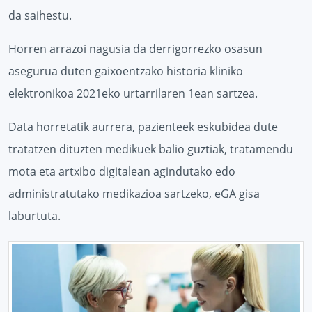
da saihestu.
Horren arrazoi nagusia da derrigorrezko osasun
asegurua duten gaixoentzako historia kliniko
elektronikoa 2021eko urtarrilaren 1ean sartzea.
Data horretatik aurrera, pazienteek eskubidea dute
tratatzen dituzten medikuek balio guztiak, tratamendu
mota eta artxibo digitalean agindutako edo
administratutako medikazioa sartzeko, eGA gisa
laburtuta.