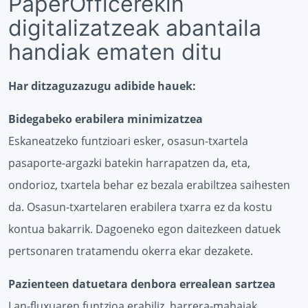
PaperOfficerekin
digitalizatzeak abantaila
handiak ematen ditu
Har ditzaguzazugu adibide hauek:
Bidegabeko erabilera minimizatzea
Eskaneatzeko funtzioari esker, osasun-txartela
pasaporte-argazki batekin harrapatzen da, eta,
ondorioz, txartela behar ez bezala erabiltzea saihesten
da. Osasun-txartelaren erabilera txarra ez da kostu
kontua bakarrik. Dagoeneko egon daitezkeen datuek
pertsonaren tratamendu okerra ekar dezakete.
Pazienteen datuetara denbora errealean sartzea
Lan-fluxuaren funtzioa erabiliz, harrera-mahaiak