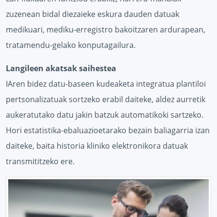
zuzenean bidal diezaieke eskura dauden datuak
medikuari, mediku-erregistro bakoitzaren ardurapean,
tratamendu-gelako konputagailura.
Langileen akatsak saihestea
IAren bidez datu-baseen kudeaketa integratua plantiloi
pertsonalizatuak sortzeko erabil daiteke, aldez aurretik
aukeratutako datu jakin batzuk automatikoki sartzeko.
Hori estatistika-ebaluazioetarako bezain baliagarria izan
daiteke, baita historia kliniko elektronikora datuak
transmititzeko ere.