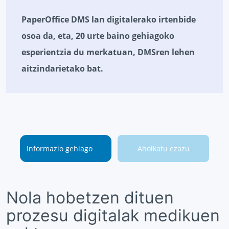
PaperOffice DMS lan digitalerako irtenbide
osoa da, eta, 20 urte baino gehiagoko
esperientzia du merkatuan, DMSren lehen
aitzindarietako bat.
Informazio gehiago
Aholkatu ezazu
Nola hobetzen dituen
prozesu digitalak medikuen