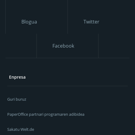
Blogua
Twitter
Facebook
Enpresa
Guri buruz
PaperOffice partnari programaren adibidea
Sakatu Welt.de