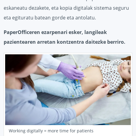
eskaneatu dezakete, eta kopia digitalak sistema seguru
eta egituratu batean gorde eta antolatu.
PaperOfficeren ezarpenari esker, langileak
pazientearen arretan kontzentra daitezke berriro.
Working digitally = more time for patients