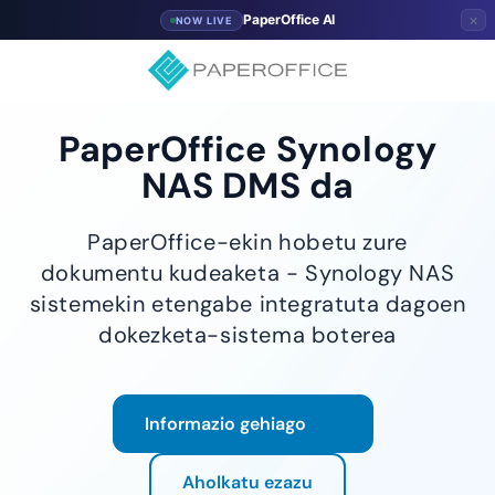
×
PaperOffice AI
NOW LIVE
PaperOffice Synology
NAS DMS da
PaperOffice-ekin hobetu zure
dokumentu kudeaketa - Synology NAS
sistemekin etengabe integratuta dagoen
dokezketa-sistema boterea
Informazio gehiago
Aholkatu ezazu