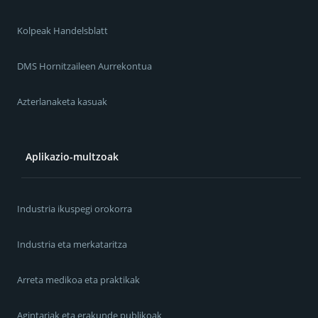
Kolpeak Handelsblatt
DMS Hornitzaileen Aurrekontua
Azterlanaketa kasuak
Aplikazio-multzoak
Industria ikuspegi orokorra
Industria eta merkataritza
Arreta medikoa eta praktikak
Agintariak eta erakunde publikoak