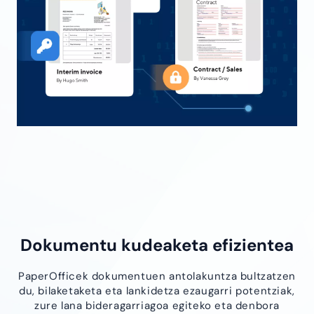
Dokumentu kudeaketa efizientea
PaperOfficek dokumentuen antolakuntza bultzatzen
du, bilaketaketa eta lankidetza ezaugarri potentziak,
zure lana bideragarriagoa egiteko eta denbora