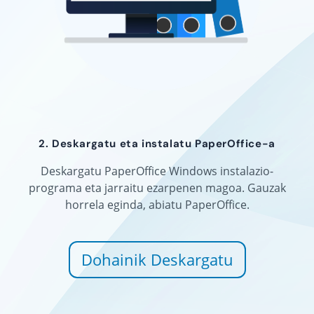
2. Deskargatu eta instalatu PaperOffice-a
Deskargatu PaperOffice Windows instalazio-
programa eta jarraitu ezarpenen magoa. Gauzak
horrela eginda, abiatu PaperOffice.
Dohainik Deskargatu