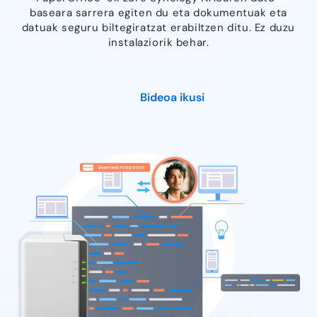
baseara sarrera egiten du eta dokumentuak eta
datuak seguru biltegiratzat erabiltzen ditu. Ez duzu
instalaziorik behar.
Bideoa ikusi