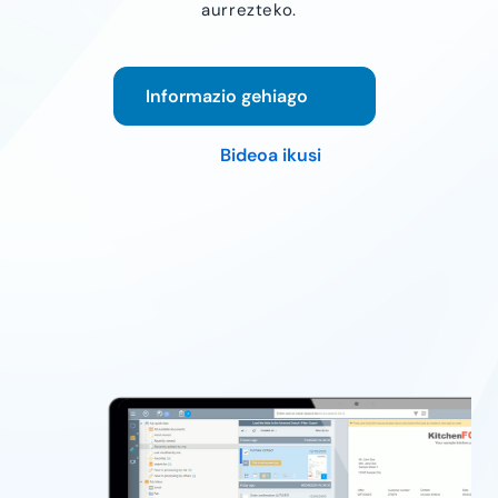
aurrezteko.
Informazio gehiago
Bideoa ikusi