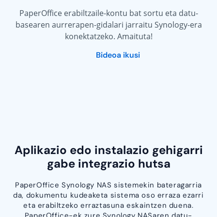
PaperOffice erabiltzaile-kontu bat sortu eta datu-
basearen aurrerapen-gidalari jarraitu Synology-era
konektatzeko. Amaituta!
Bideoa ikusi
Aplikazio edo instalazio gehigarri
gabe integrazio hutsa
PaperOffice Synology NAS sistemekin bateragarria
da, dokumentu kudeaketa sistema oso erraza ezarri
eta erabiltzeko erraztasuna eskaintzen duena.
PaperOffice-ek zure Synology NASaren datu-