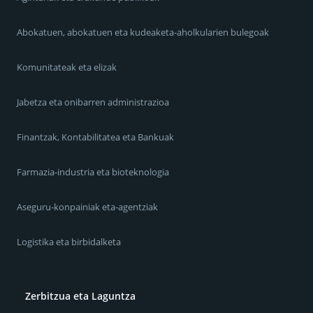
Abokatuen, abokatuen eta kudeaketa-aholkularien bulegoak
Komunitateak eta elizak
Jabetza eta onibarren administrazioa
Finantzak, Kontabilitatea eta Bankuak
Farmazia-industria eta bioteknologia
Aseguru-konpainiak eta-agentziak
Logistika eta birbidalketa
Zerbitzua eta Laguntza