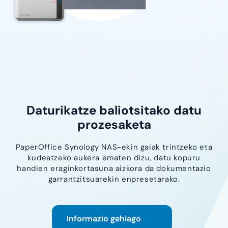
Daturikatze baliotsitako datu
prozesaketa
PaperOffice Synology NAS-ekin gaiak trintzeko eta
kudeatzeko aukera ematen dizu, datu kopuru
handien eraginkortasuna aizkora da dokumentazio
garrantzitsuarekin enpresetarako.
Informazio gehiago