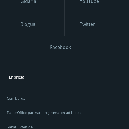
Gidaria
YouTube
Blogua
Twitter
Facebook
Enpresa
Guri buruz
PaperOffice partnari programaren adibidea
Sakatu Welt.de