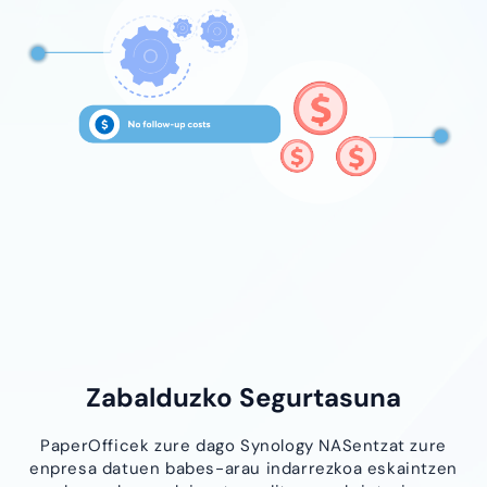
Zabalduzko Segurtasuna
PaperOfficek zure dago Synology NASentzat zure
enpresa datuen babes-arau indarrezkoa eskaintzen