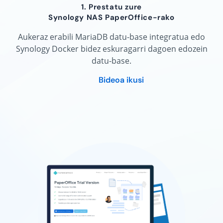
1. Prestatu zure
Synology NAS PaperOffice-rako
Aukeraz erabili MariaDB datu-base integratua edo
Synology Docker bidez eskuragarri dagoen edozein
datu-base.
Bideoa ikusi