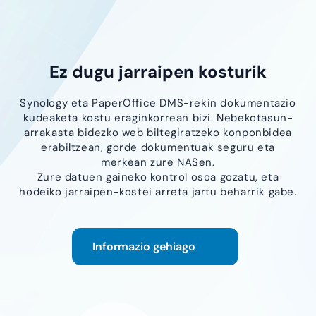
Ez dugu jarraipen kosturik
Synology eta PaperOffice DMS-rekin dokumentazio
kudeaketa kostu eraginkorrean bizi. Nebekotasun-
arrakasta bidezko web biltegiratzeko konponbidea
erabiltzean, gorde dokumentuak seguru eta
merkean zure NASen.
Zure datuen gaineko kontrol osoa gozatu, eta
hodeiko jarraipen-kostei arreta jartu beharrik gabe.
Informazio gehiago