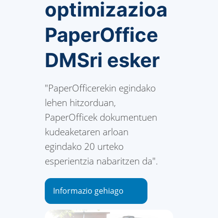
optimizazioa
PaperOffice
DMSri esker
"PaperOfficerekin egindako
lehen hitzorduan,
PaperOfficek dokumentuen
kudeaketaren arloan
egindako 20 urteko
esperientzia nabaritzen da".
Informazio gehiago