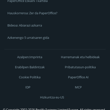
PaperOffice Eskaini Txartela
Hauskorreroa: Zer da PaperOffice?
Bideoa: Abiarazi azkarra
Azkenengo 5 urratsaren gida
Azalpen:Imprinta
Harremanak eta helbideak
Erabilpen Baldintzak
Pribatutasun-politika
Cookie Politika
PaperOffice AI
IDP
MCP
Hizkuntza eu-US
© Copyright 2002-2026 Realify Systems Limited Europe, All rights reserved