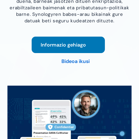
duena, barneak jasotzen dituen enkriptazioa,
erabiltzaileen baimenak eta pribatutasun-politikak
barne. Synologyren babes-arau bikainak gure
datuak beti seguru kudeatzen dituzte.
Informazio gehiago
Bideoa ikusi