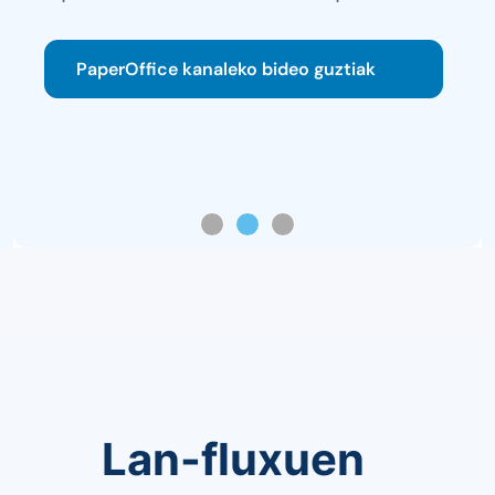
PaperOffice kanaleko bideo guztiak
Lan-fluxuen