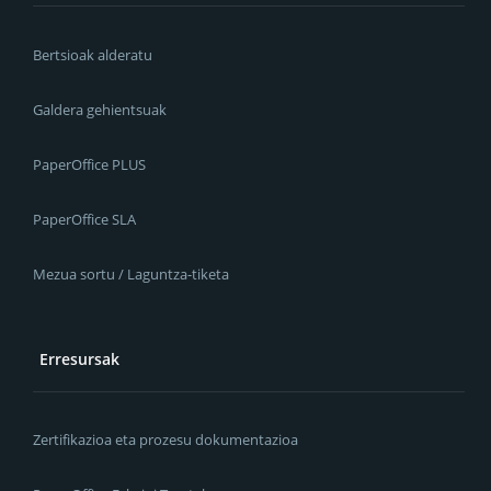
Bertsioak alderatu
Galdera gehientsuak
PaperOffice PLUS
PaperOffice SLA
Mezua sortu / Laguntza-tiketa
Erresursak
Zertifikazioa eta prozesu dokumentazioa