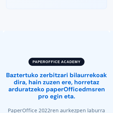
PAPEROFFICE ACADEMY
Baztertuko zerbitzari bilaurrekoak
dira, hain zuzen ere, horretaz
arduratzeko paperOfficedmsren
pro egin eta.
PaperOffice 2022ren aurkezpen laburra