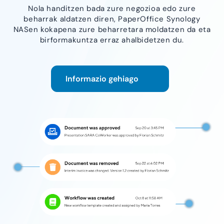
Nola handitzen bada zure negozioa edo zure
beharrak aldatzen diren, PaperOffice Synology
NASen kokapena zure beharretara moldatzen da eta
birformakuntza erraz ahalbidetzen du.
Informazio gehiago