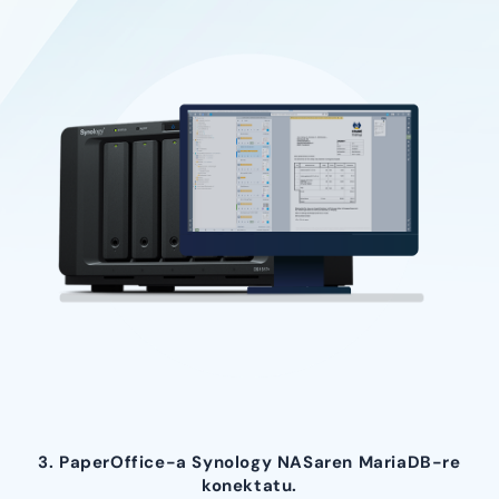
3. PaperOffice-a Synology NASaren MariaDB-re
konektatu.