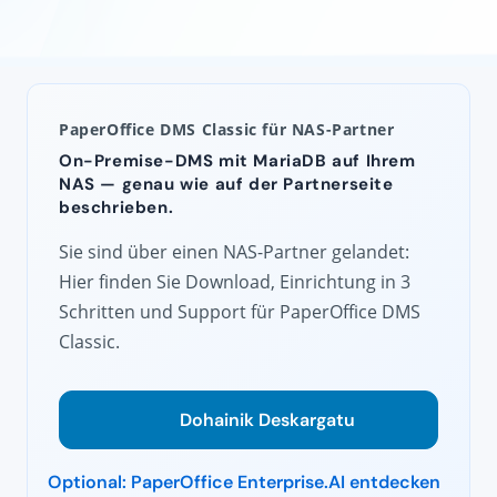
PaperOffice DMS Classic für NAS-Partner
On-Premise-DMS mit MariaDB auf Ihrem
NAS — genau wie auf der Partnerseite
beschrieben.
Sie sind über einen NAS-Partner gelandet:
Hier finden Sie Download, Einrichtung in 3
Schritten und Support für PaperOffice DMS
Classic.
Dohainik Deskargatu
Optional: PaperOffice Enterprise.AI entdecken