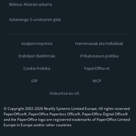
Bideoa: Abiarazi azkarra
Azkenengo 5 urratsaren gida
Azalpen:Imprinta
Harremanak eta helbideak
Erabilpen Baldintzak
Pribatutasun-politika
Cookie Politika
PaperOffice AI
IDP
MCP
Hizkuntza eu-US
© Copyright 2002-2026 Realify Systems Limited Europe, All rights reserved
PaperOffice®, PaperOffice Paperless Office®, PaperOffice Digital Office®
and the PaperOffice logo are registered trademarks of PaperOffice Limited
Europe in Europe and/or other countries