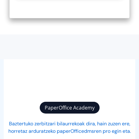
Bertsio berria
Etxebizitzaren kudeaketa sistema (DMS)-ek
abantaila izaten dute etxe- kudeatzaileentzat
: