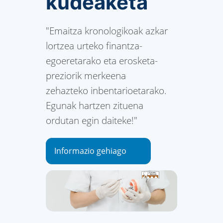
kudeaketa
"Emaitza kronologikoak azkar
lortzea urteko finantza-
egoeretarako eta erosketa-
preziorik merkeena
zehazteko inbentarioetarako.
Egunak hartzen zituena
ordutan egin daiteke!"
Informazio gehiago