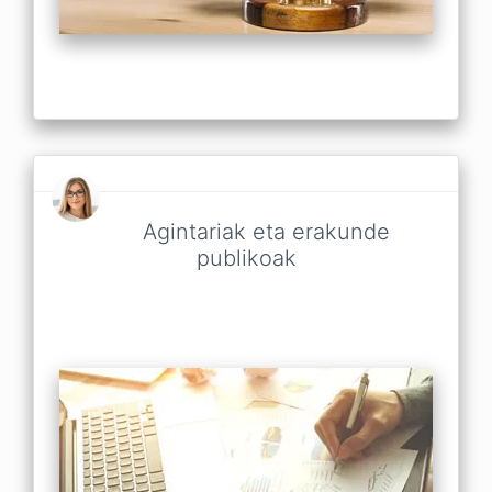
Agintariak eta erakunde
publikoak