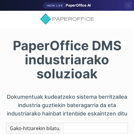
×
PaperOffice AI
NOW LIVE
PaperOffice DMS
industriarako
soluzioak
Dokumentuak kudeatzeko sistema berritzailea
industria guztiekin bateragarria da eta
industriarako hainbat irtenbide eskaintzen ditu
Gako-hitzarekin bilatu.