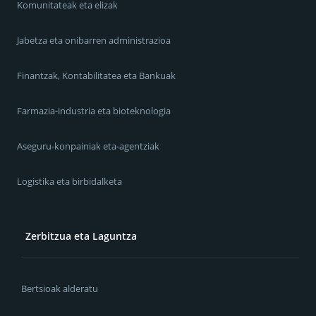
Komunitateak eta elizak
Jabetza eta onibarren administrazioa
Finantzak, Kontabilitatea eta Bankuak
Farmazia-industria eta bioteknologia
Aseguru-konpainiak eta-agentziak
Logistika eta birbidalketa
Zerbitzua eta Laguntza
Bertsioak alderatu