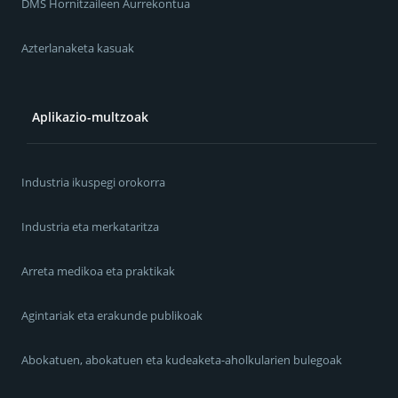
DMS Hornitzaileen Aurrekontua
Azterlanaketa kasuak
Aplikazio-multzoak
Industria ikuspegi orokorra
Industria eta merkataritza
Arreta medikoa eta praktikak
Agintariak eta erakunde publikoak
Abokatuen, abokatuen eta kudeaketa-aholkularien bulegoak