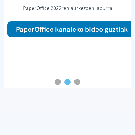
Softwarearen ebazpenerako kopuru eraginkorrago
bateko ebazpenak 2023an
Iruzkinariarin gida irakurri