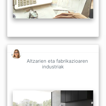
Altzarien eta fabrikazioaren
industriak