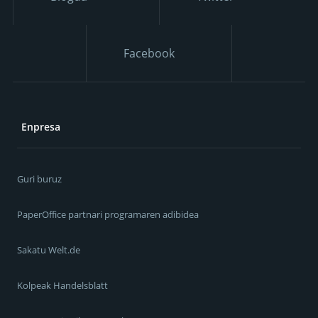
Facebook
Enpresa
Guri buruz
PaperOffice partnari programaren adibidea
Sakatu Welt.de
Kolpeak Handelsblatt