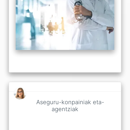
Aseguru-konpainiak eta-
agentziak