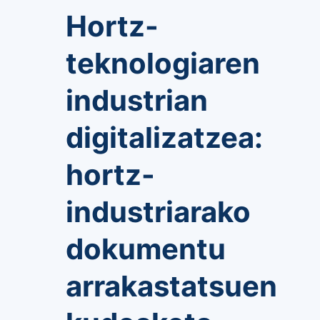
Hortz-
teknologiaren
industrian
digitalizatzea:
hortz-
industriarako
dokumentu
arrakastatsuen