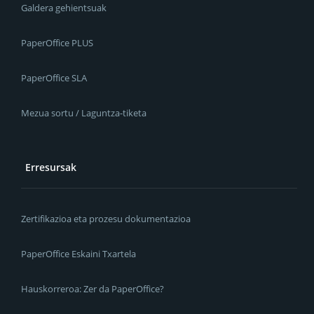
Galdera gehientsuak
PaperOffice PLUS
PaperOffice SLA
Mezua sortu / Laguntza-tiketa
Erresursak
Zertifikazioa eta prozesu dokumentazioa
PaperOffice Eskaini Txartela
Hauskorreroa: Zer da PaperOffice?