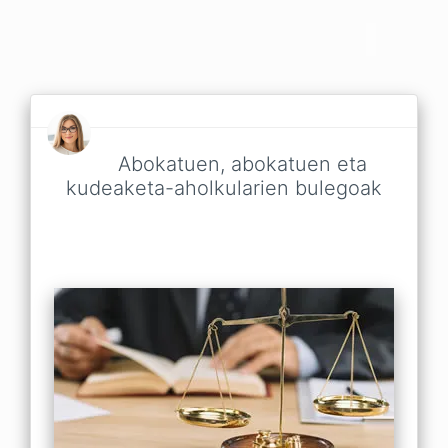
Abokatuen, abokatuen eta
kudeaketa-aholkularien bulegoak