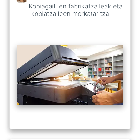
Kopiagailuen fabrikatzaileak eta
kopiatzaileen merkataritza