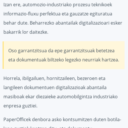
Izan ere, automozio-industriako prozesu teknikoek
informazio-fluxu perfektua eta gauzatze egituratua
behar dute. Beharrezko abantailak digitalizazioari esker
bakarrik lor daitezke.
Oso garrantzitsua da epe garrantzitsuak betetzea
eta dokumentuak biltzeko legezko neurriak hartzea.
Horrela, ibilgailuen, hornitzaileen, bezeroen eta
langileen dokumentuen digitalizazioak abantaila
masiboak ekar diezaieke automobilgintza industriako
enpresa guztiei.
PaperOfficek denbora asko kontsumitzen duten botila-