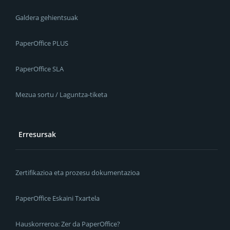
Galdera gehientsuak
PaperOffice PLUS
PaperOffice SLA
Mezua sortu / Laguntza-tiketa
Erresursak
Zertifikazioa eta prozesu dokumentazioa
PaperOffice Eskaini Txartela
Hauskorreroa: Zer da PaperOffice?