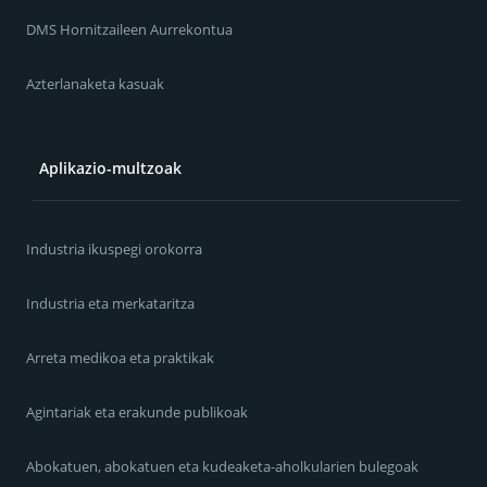
DMS Hornitzaileen Aurrekontua
Azterlanaketa kasuak
Aplikazio-multzoak
Industria ikuspegi orokorra
Industria eta merkataritza
Arreta medikoa eta praktikak
Agintariak eta erakunde publikoak
Abokatuen, abokatuen eta kudeaketa-aholkularien bulegoak