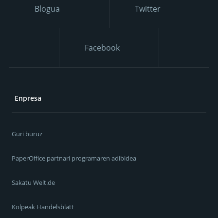
Blogua
Twitter
Facebook
Enpresa
Guri buruz
PaperOffice partnari programaren adibidea
Sakatu Welt.de
Kolpeak Handelsblatt