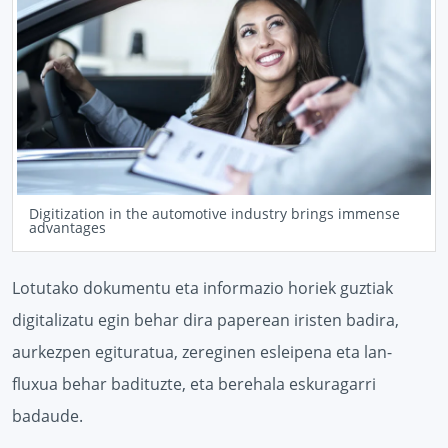
Digitization in the automotive industry brings immense
advantages
Lotutako dokumentu eta informazio horiek guztiak
digitalizatu egin behar dira paperean iristen badira,
aurkezpen egituratua, zereginen esleipena eta lan-
fluxua behar badituzte, eta berehala eskuragarri
badaude.