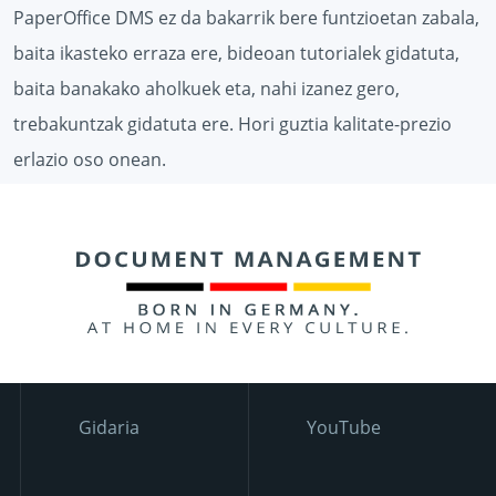
PaperOffice DMS ez da bakarrik bere funtzioetan zabala,
baita ikasteko erraza ere, bideoan tutorialek gidatuta,
baita banakako aholkuek eta, nahi izanez gero,
trebakuntzak gidatuta ere. Hori guztia kalitate-prezio
erlazio oso onean.
Gidaria
YouTube