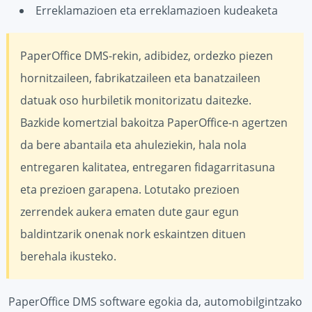
Erreklamazioen eta erreklamazioen kudeaketa
PaperOffice DMS-rekin, adibidez, ordezko piezen
hornitzaileen, fabrikatzaileen eta banatzaileen
datuak oso hurbiletik monitorizatu daitezke.
Bazkide komertzial bakoitza PaperOffice-n agertzen
da bere abantaila eta ahuleziekin, hala nola
entregaren kalitatea, entregaren fidagarritasuna
eta prezioen garapena. Lotutako prezioen
zerrendek aukera ematen dute gaur egun
baldintzarik onenak nork eskaintzen dituen
berehala ikusteko.
PaperOffice DMS software egokia da, automobilgintzako