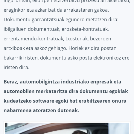
ingurunean, ekoizpen eta zerbitzu prozesu arrakastatsu,
eraginkor eta azkar bat da arrakastaren gakoa.
Dokumentu garrantzitsuak egunero metatzen dira:
ibilgailuen dokumentuak, erosketa-kontratuak,
errentamendu-kontratuak, txostenak, bezeroen
artxiboak eta askoz gehiago. Horiek ez dira postaz
bakarrik iristen, dokumentu asko posta elektronikoz ere
iristen dira.
Beraz, automobilgintza industriako enpresak eta
automobilen merkataritza dira dokumentu egokiak
kudeatzeko software egoki bat erabiltzearen onura
nabarmena ateratzen dutenak.