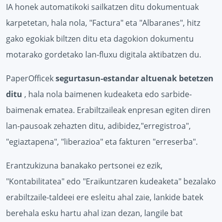
IA honek automatikoki sailkatzen ditu dokumentuak
karpetetan, hala nola, "Factura" eta "Albaranes", hitz
gako egokiak biltzen ditu eta dagokion dokumentu
motarako gordetako lan-fluxu digitala aktibatzen du.
PaperOfficek
segurtasun-estandar altuenak betetzen
ditu
, hala nola baimenen kudeaketa edo sarbide-
baimenak ematea. Erabiltzaileak enpresan egiten diren
lan-pausoak zehazten ditu, adibidez,"erregistroa",
"egiaztapena", "liberazioa" eta fakturen "erreserba".
Erantzukizuna banakako pertsonei ez ezik,
"Kontabilitatea" edo "Eraikuntzaren kudeaketa" bezalako
erabiltzaile-taldeei ere esleitu ahal zaie, lankide batek
berehala esku hartu ahal izan dezan, langile bat