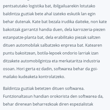
pentsatutako logistika bat, ibilgailuarekin lotutako
baldintza guztiak bete ahal izateko eskutik lan egin
behar dutenak. Kate bat bezala irudika daiteke, non kate
bakoitzak garrantzi handia duen, dela karrozeria-piezen
estanpatze-planta bat, dela erabilitako piezak saltzen
dituen automobilak salbatzeko enpresa bat. Katearen
puntu bakoitzean, botila-lepoek ondorio larriak izan
ditzakete automobilgintza eta merkataritza industria
osoan. Hori gerta ez dadin, softwarea behar da goi-
mailako kudeaketa kontrolatzeko.
Baldintza guztiak betetzen dituen softwarea.
Funtzionaltasun handian orokorista den softwarea da,
behar direnean beharrezkoak diren espezialistak