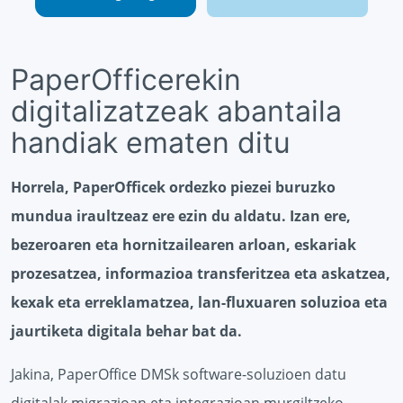
PaperOfficerekin
digitalizatzeak abantaila
handiak ematen ditu
Horrela, PaperOfficek ordezko piezei buruzko
mundua iraultzeaz ere ezin du aldatu. Izan ere,
bezeroaren eta hornitzailearen arloan, eskariak
prozesatzea, informazioa transferitzea eta askatzea,
kexak eta erreklamatzea, lan-fluxuaren soluzioa eta
jaurtiketa digitala behar bat da.
Jakina, PaperOffice DMSk software-soluzioen datu