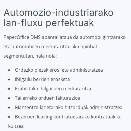
Automozio-industriarako
lan-fluxu perfektuak
PaperOffice DMS abantailatsua da automobilgintzarako
eta automobilen merkataritzarako hainbat
segmentutan, hala nola:
Ordezko piezak erosi eta administratzea
Ibilgailu berrien erosketa
Erabilitako ibilgailuen merkataritza
Tailerreko orduen fakturazioa
Mantentze-lanetarako hitzorduak administratzea
Bezeroen leasing kontratuetarako kontratuak ku
kultzea