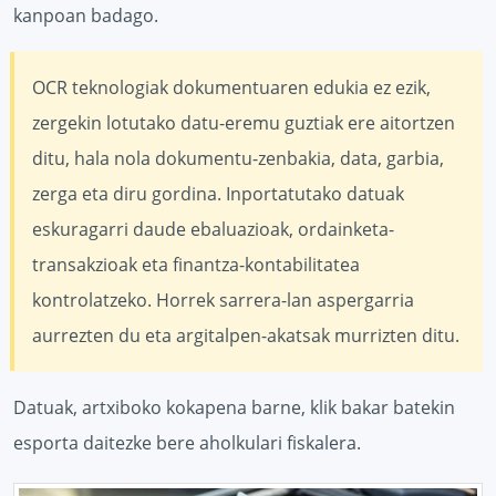
kanpoan badago.
OCR teknologiak dokumentuaren edukia ez ezik,
zergekin lotutako datu-eremu guztiak ere aitortzen
ditu, hala nola dokumentu-zenbakia, data, garbia,
zerga eta diru gordina. Inportatutako datuak
eskuragarri daude ebaluazioak, ordainketa-
transakzioak eta finantza-kontabilitatea
kontrolatzeko. Horrek sarrera-lan aspergarria
aurrezten du eta argitalpen-akatsak murrizten ditu.
Datuak, artxiboko kokapena barne, klik bakar batekin
esporta daitezke bere aholkulari fiskalera.