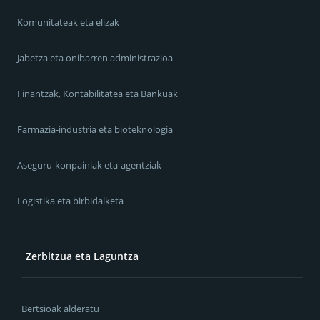
Komunitateak eta elizak
Jabetza eta onibarren administrazioa
Finantzak, Kontabilitatea eta Bankuak
Farmazia-industria eta bioteknologia
Aseguru-konpainiak eta-agentziak
Logistika eta birbidalketa
Zerbitzua eta Laguntza
Bertsioak alderatu