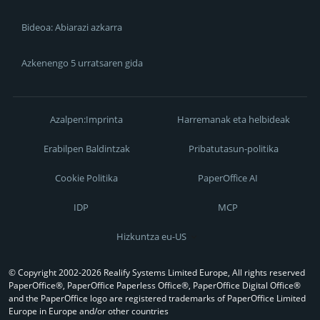
Bideoa: Abiarazi azkarra
Azkenengo 5 urratsaren gida
Azalpen:Imprinta
Harremanak eta helbideak
Erabilpen Baldintzak
Pribatutasun-politika
Cookie Politika
PaperOffice AI
IDP
MCP
Hizkuntza eu-US
© Copyright 2002-2026 Realify Systems Limited Europe, All rights reserved
PaperOffice®, PaperOffice Paperless Office®, PaperOffice Digital Office®
and the PaperOffice logo are registered trademarks of PaperOffice Limited
Europe in Europe and/or other countries