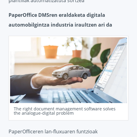
plantillak automatizatuta sortzea
PaperOffice DMSren eraldaketa digitala
automobilgintza industria iraultzen ari da
The right document management software solves
the analogue-digital problem
PaperOfficeren lan-fluxuaren funtzioak