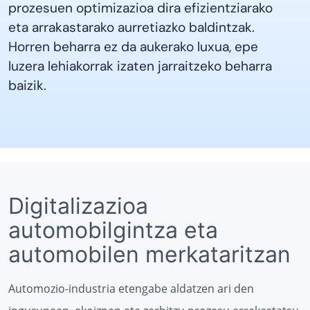
prozesuen optimizazioa dira efizientziarako
eta arrakastarako aurretiazko baldintzak.
Horren beharra ez da aukerako luxua, epe
luzera lehiakorrak izaten jarraitzeko beharra
baizik.
Digitalizazioa
automobilgintza eta
automobilen merkataritzan
Automozio-industria etengabe aldatzen ari den