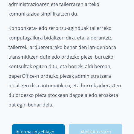
administrazioaren eta tailerraren arteko
komunikazioa sinplifikatzen du.
Konponketa- edo zerbitzu-aginduak tailerreko
konputagailura bidaltzen dira, eta, alderantziz,
tailerrek jardueretarako behar den lan-denbora
transmititzen dute edo ordezko piezei buruzko
kontsultak egiten ditu, eta horiek, aldi berean,
paperOffice-n ordezko piezak administratzera
bidaltzen dira automatikoki, eta horrek adierazten
du ordezko pieza stockean dagoela edo erosketa
bat egin behar dela.
Informazio gehiago
Aholkatu ezazu