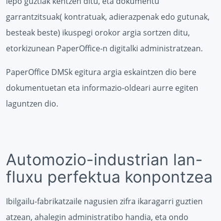
lepo guztiak kentzen ditu, eta dokumentu
garrantzitsuak( kontratuak, adierazpenak edo gutunak,
besteak beste) ikuspegi orokor argia sortzen ditu,
etorkizunean PaperOffice-n digitalki administratzean.
PaperOffice DMSk egitura argia eskaintzen dio bere
dokumentuetan eta informazio-oldeari aurre egiten
laguntzen dio.
Automozio-industrian lan-
fluxu perfektua konpontzea
Ibilgailu-fabrikatzaile nagusien zifra ikaragarri guztien
atzean, ahalegin administratibo handia, eta ondo