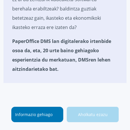
berehala erabiltzeak? baldintza guztiak
betetzeaz gain, ikasteko eta ekonomikoki
ikasteko erraza ere izaten da?
PaperOffice DMS lan digitalerako irtenbide
osoa da, eta, 20 urte baino gehiagoko
esperientzia du merkatuan, DMSren lehen
aitzindarietako bat.
Informazio gehiago
Aholkatu ezazu