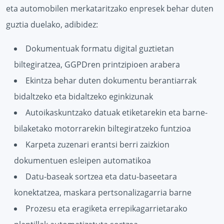
eta automobilen merkataritzako enpresek behar duten
guztia duelako, adibidez:
Dokumentuak formatu digital guztietan
biltegiratzea, GGPDren printzipioen arabera
Ekintza behar duten dokumentu berantiarrak
bidaltzeko eta bidaltzeko eginkizunak
Autoikaskuntzako datuak etiketarekin eta barne-
bilaketako motorrarekin biltegiratzeko funtzioa
Karpeta zuzenari erantsi berri zaizkion
dokumentuen esleipen automatikoa
Datu-baseak sortzea eta datu-baseetara
konektatzea, maskara pertsonalizagarria barne
Prozesu eta eragiketa errepikagarrietarako