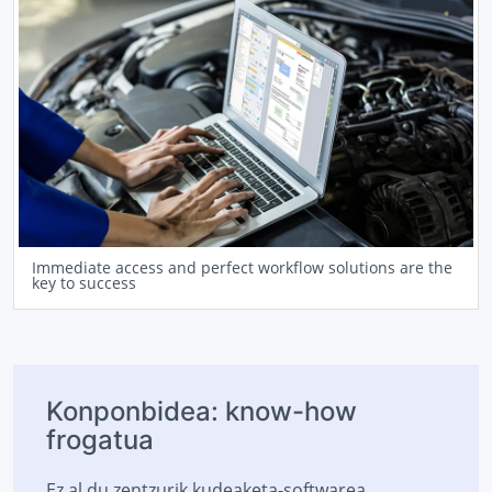
Immediate access and perfect workflow solutions are the
key to success
Konponbidea: know-how
frogatua
Ez al du zentzurik kudeaketa-softwarea