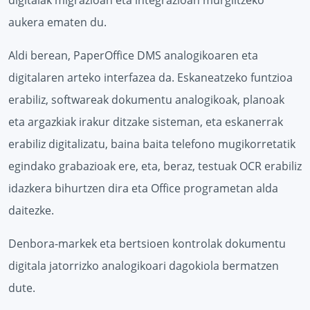
digitalak migrazioan eta integrazioan murgiltzeko
aukera ematen du.
Aldi berean, PaperOffice DMS analogikoaren eta
digitalaren arteko interfazea da. Eskaneatzeko funtzioa
erabiliz, softwareak dokumentu analogikoak, planoak
eta argazkiak irakur ditzake sisteman, eta eskanerrak
erabiliz digitalizatu, baina baita telefono mugikorretatik
egindako grabazioak ere, eta, beraz, testuak OCR erabiliz
idazkera bihurtzen dira eta Office programetan alda
daitezke.
Denbora-markek eta bertsioen kontrolak dokumentu
digitala jatorrizko analogikoari dagokiola bermatzen
dute.