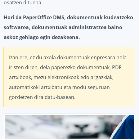
osatzen dituena.
Hori da PaperOffice DMS, dokumentuak kudeatzeko
softwarea, dokumentuak administratzea baino
askoz gehiago egin dezakeena.
Izan ere, ez du axola dokumentuak enpresara nola
iristen diren, dela paperezko dokumentuak, PDF
artxiboak, mezu elektronikoak edo argazkiak,
automatikoki artxibatu eta modu seguruan
gordetzen dira datu-basean.