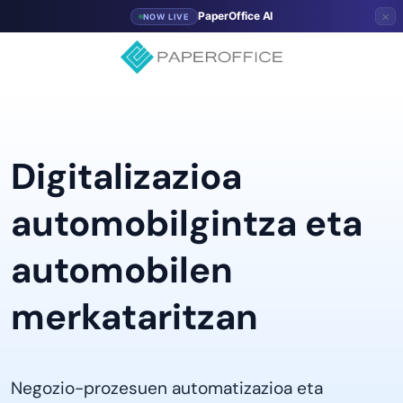
×
PaperOffice AI
NOW LIVE
Digitalizazioa
automobilgintza eta
automobilen
merkataritzan
Negozio-prozesuen automatizazioa eta