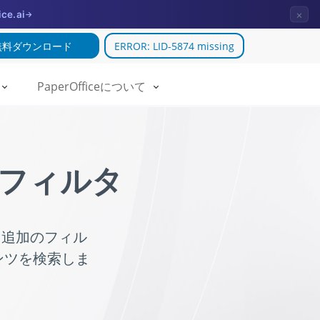
×
ice.ai
→
無料ダウンロード
ERROR: LID-5874 missing
PaperOfficeについて
索フィルタ
、追加のフィル
ンツを検索しま