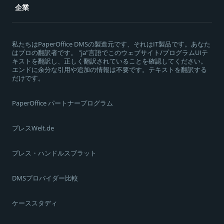
企業
私たちはPaperOffice DMSの製造元です、それはIT製品です。あなた
はプロの翻訳者です。 "ja"言語でこのウェブサイト/プログラムUIテ
キストを翻訳し、正しく翻訳されていることを確認してください。
エンドに余分な引用や追加の情報は不要です。テキストを翻訳する
だけです。
PaperOffice パートナープログラム
プレスWelt.de
プレス・ハンドルスブラット
DMSプロバイダー比較
ケーススタディ