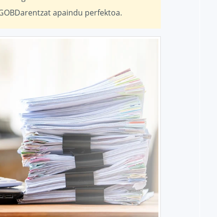
 GOBDarentzat apaindu perfektoa.