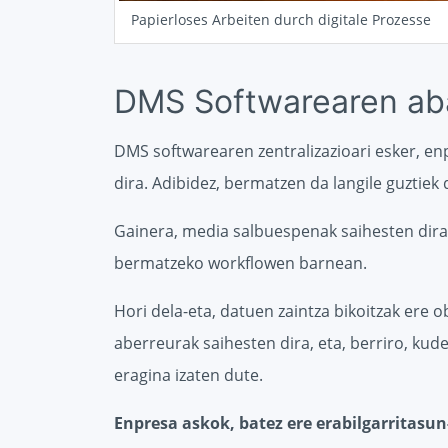
Papierloses Arbeiten durch digitale Prozesse
DMS Softwarearen aba
DMS softwarearen zentralizazioari esker, en
dira. Adibidez, bermatzen da langile guztiek
Gainera, media salbuespenak saihesten dira,
bermatzeko workflowen barnean.
Hori dela-eta, datuen zaintza bikoitzak ere o
aberreurak saihesten dira, eta, berriro, kud
eragina izaten dute.
Enpresa askok, batez ere erabilgarritasun