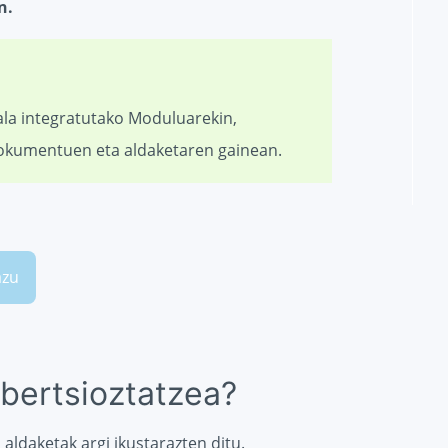
n.
ala integratutako Moduluarekin,
dokumentuen eta aldaketaren gainean.
azu
bertsioztatzea?
ldaketak argi ikustarazten ditu.