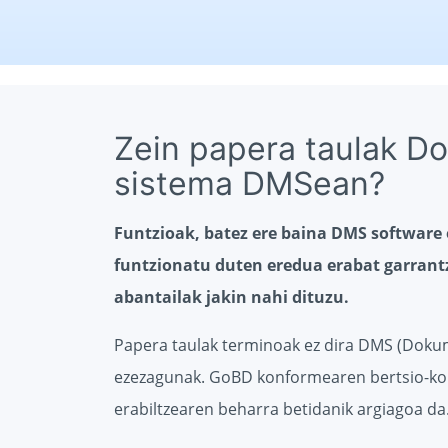
Zein papera taulak D
sistema DMSean?
Funtzioak, batez ere baina DMS software 
funtzionatu duten eredua erabat garrant
abantailak jakin nahi dituzu.
Papera taulak terminoak ez dira DMS (Dok
ezezagunak. GoBD konformearen bertsio-kon
erabiltzearen beharra betidanik argiagoa da