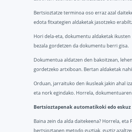
Bertsioztatze terminoa oso erraz azal dait
edota fitxategien aldaketak jasotzeko erabil
Hori dela-eta, dokumentu aldaketak ikusten 
bezala gordetzen da dokumentu berri gisa.
Dokumentua aldatzen den bakoitzean, lehe
gordetzeko artxiboan. Bertan aldaketak nahi
Orduan, jarraituko den ikusleak jakin ahal 
eta nork egindako. Horrela, dokumentuaren b
Bertsioztapenak automatikoki edo eskuz 
Baina zein da alda daitekeena? Horrela, eta
bertsioztapen metodo guztiak, guztiz azaltz