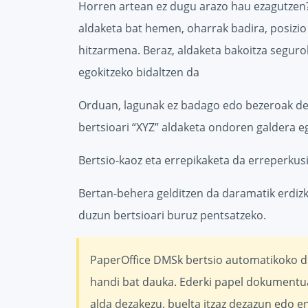
Horren artean ez dugu arazo hau ezagutzen? 
aldaketa bat hemen, oharrak badira, posizio
hitzarmena. Beraz, aldaketa bakoitza seguro
egokitzeko bidaltzen da
Orduan, lagunak ez badago edo bezeroak dei
bertsioari “XYZ” aldaketa ondoren galdera eg
Bertsio-kaoz eta errepikaketa da erreperkus
Bertan-behera gelditzen da daramatik erdi
duzun bertsioari buruz pentsatzeko.
PaperOffice DMSk bertsio automatikoko d
handi bat dauka. Ederki papel dokumentua
alda dezakezu, buelta itzaz dezazun edo e