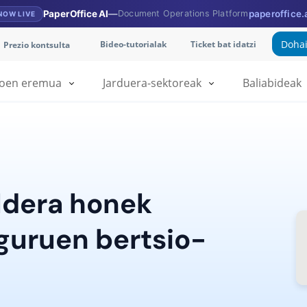
PaperOffice AI
—
Document Operations Platform
paperoffice.
NOW LIVE
Dohai
Bideo-tutorialak
Ticket bat idatzi
Prezio kontsulta
ioen eremua
Jarduera-sektoreak
Baliabideak
ldera honek
uruen bertsio-