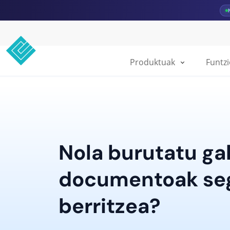
Produktuak
Funtz
Nola burutatu ga
documentoak seg
berritzea?