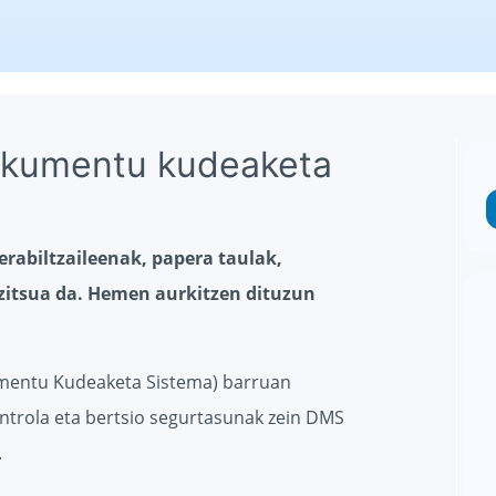
okumentu kudeaketa
erabiltzaileenak, papera taulak,
zitsua da. Hemen aurkitzen dituzun
umentu Kudeaketa Sistema) barruan
trola eta bertsio segurtasunak zein DMS
.