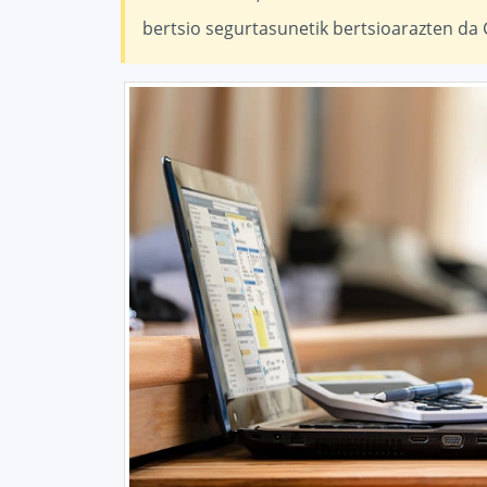
bertsio segurtasunetik bertsioarazten da