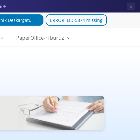
×
ai
→
nik Deskargatu
ERROR: LID-5874 missing
PaperOffice-ri buruz