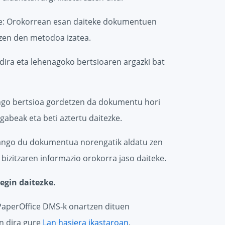
eke: Orokorrean esan daiteke dokumentuen
tzen den metodoa izatea.
dira eta lehenagoko bertsioaren argazki bat
ngo bertsioa gordetzen da dokumentu hori
gabeak eta beti aztertu daitezke.
izango du dokumentua norengatik aldatu zen
izitzaren informazio orokorra jaso daiteke.
egin daitezke.
 PaperOffice DMS-k onartzen dituen
en dira gure
Lan hasiera ikastaroan
.