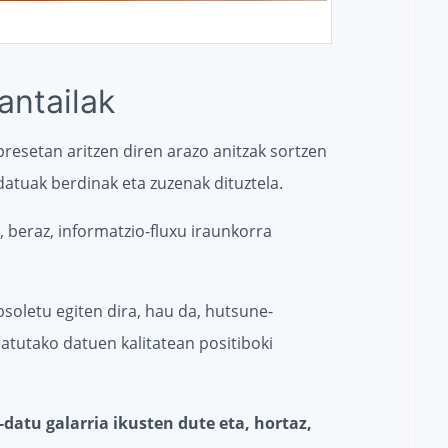
ntailak
presetan aritzen diren arazo anitzak sortzen
 datuak berdinak eta zuzenak dituztela.
 beraz, informatzio-fluxu iraunkorra
bsoletu egiten dira, hau da, hutsune-
eatutako datuen kalitatean positiboki
-datu galarria ikusten dute eta, hortaz,