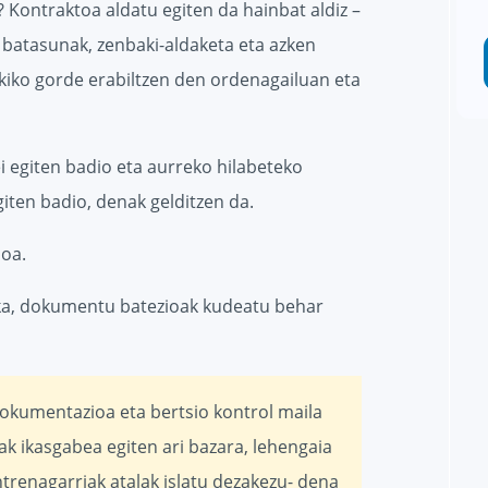
Kontraktoa aldatu egiten da hainbat aldiz –
 batasunak, zenbaki-aldaketa eta azken
kiko gorde erabiltzen den ordenagailuan eta
 egiten badio eta aurreko hilabeteko
iten badio, denak gelditzen da.
ioa.
zka, dokumentu batezioak kudeatu behar
okumentazioa eta bertsio kontrol maila
k ikasgabea egiten ari bazara, lehengaia
ntrenagarriak atalak islatu dezakezu- dena