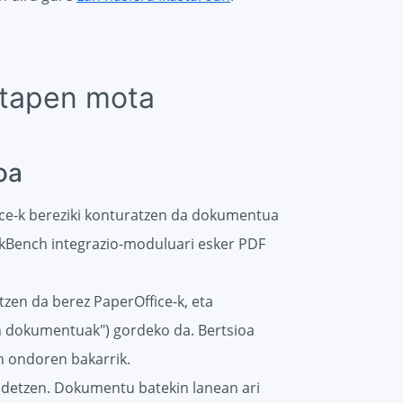
ztapen mota
oa
ce-k bereziki konturatzen da dokumentua
Bench integrazio-moduluari esker PDF
zen da berez PaperOffice-k, eta
 dokumentuak") gordeko da. Bertsioa
n ondoren bakarrik.
idetzen. Dokumentu batekin lanean ari