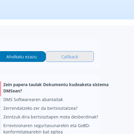
Aholkatu ezazu
Callback
Zein papera taulak Dokumentu kudeaketa sistema
DMSean?
DMS Softwarearen abantailak
Zerrendatzeko zer da bertsioztatzea?
Zeintzuk dira bertsioztapen mota desberdinak?
Errevisionaren segurtasunarekin eta GoBD-
konformitatearekin bat egitea