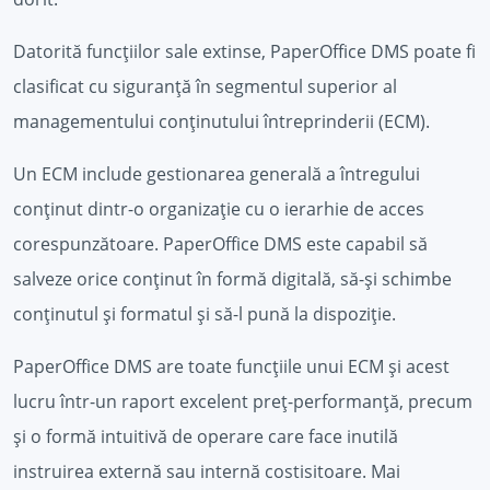
Datorită funcțiilor sale extinse, PaperOffice DMS poate fi
clasificat cu siguranță în segmentul superior al
managementului conținutului întreprinderii (ECM).
Un ECM include gestionarea generală a întregului
conținut dintr-o organizație cu o ierarhie de acces
corespunzătoare. PaperOffice DMS este capabil să
salveze orice conținut în formă digitală, să-și schimbe
conținutul și formatul și să-l pună la dispoziție.
PaperOffice DMS are toate funcțiile unui ECM și acest
lucru într-un raport excelent preț-performanță, precum
și o formă intuitivă de operare care face inutilă
instruirea externă sau internă costisitoare. Mai