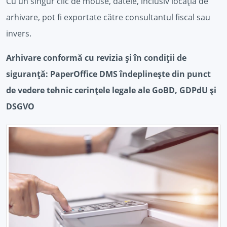
Cu un singur clic de mouse, datele, inclusiv locația de
arhivare, pot fi exportate către consultantul fiscal sau
invers.
Arhivare conformă cu revizia și în condiții de
siguranță: PaperOffice DMS îndeplinește din punct
de vedere tehnic cerințele legale ale GoBD, GDPdU și
DSGVO