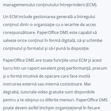
managementului conținutului întreprinderii (ECM).
Un ECM include gestionarea generală a întregului
conținut dintr-o organizație cu o ierarhie de acces
corespunzătoare. PaperOffice DMS este capabil să
salveze orice conținut în formă digitală, să-și schimbe
conținutul și formatul și să-l pună la dispoziție.
PaperOffice DMS are toate funcțiile unui ECM și acest
lucru într-un raport excelent preț-performanță, precum
și o formă intuitivă de operare care face inutilă
instruirea externă sau internă costisitoare. Mai
degrabă, tutoriale video gratuite sunt disponibile
pentru a te obișnui cu diferite meniuri. PaperOffice DMS
poate deveni astfel linchpin organizațional în fiecare