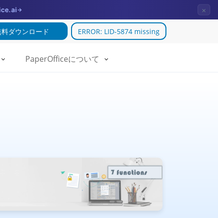
×
ice.ai
→
無料ダウンロード
ERROR: LID-5874 missing
PaperOfficeについて