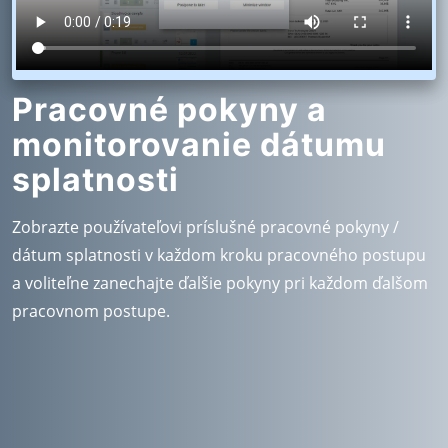
Pracovné pokyny a
monitorovanie dátumu
splatnosti
Zobrazte používateľovi príslušné pracovné pokyny /
dátum splatnosti v každom kroku pracovného postupu
a voliteľne zanechajte ďalšie pokyny pri každom ďalšom
pracovnom postupe.