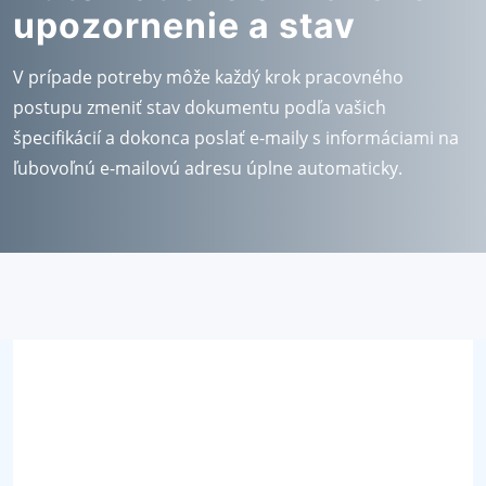
upozornenie a stav
V prípade potreby môže každý krok pracovného
postupu zmeniť stav dokumentu podľa vašich
špecifikácií a dokonca poslať e-maily s informáciami na
ľubovoľnú e-mailovú adresu úplne automaticky.