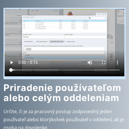
Priradenie používateľom
alebo celým oddeleniam
Určite, či je za pracovný postup zodpovedný jeden
používateľ alebo ktorýkoľvek používateľ v oddelení, ak je
osoba na dovolenke.