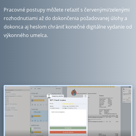
Pracovné postupy môžete reťaziť s červenými/zelenými
rozhodnutiami až do dokončenia požadovanej úlohy a
dokonca aj heslom chrániť konečné digitálne vydanie od
výkonného umelca.