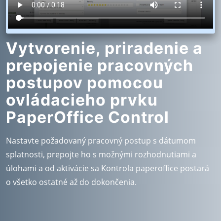
Vytvorenie, priradenie a
prepojenie pracovných
postupov pomocou
ovládacieho prvku
PaperOffice Control
Nastavte požadovaný pracovný postup s dátumom
splatnosti, prepojte ho s možnými rozhodnutiami a
úlohami a od aktivácie sa Kontrola paperoffice postará
o všetko ostatné až do dokončenia.