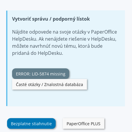
Vytvoriť správu / podporný lístok
Nájdite odpovede na svoje otázky v PaperOffice
HelpDesku. Ak nenájdete riešenie v HelpDesku,
môžete navrhnúť novú tému, ktorá bude
pridaná do HelpDesku.
ERROR: LID-5874 missing
Časté otázky / Znalostná databáza
Bezplatne stiahnutie
PaperOffice PLUS