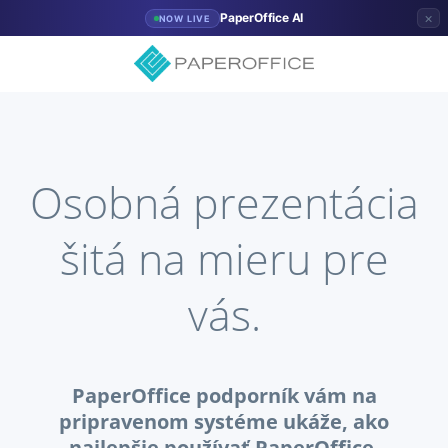
×
PaperOffice AI
NOW LIVE
Osobná prezentácia
šitá na mieru pre
vás.
PaperOffice podporník vám na
pripravenom systéme ukáže, ako
najlepšie používať PaperOffice.