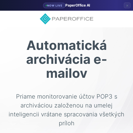
×
PaperOffice AI
NOW LIVE
Automatická
archivácia e-
mailov
Priame monitorovanie účtov POP3 s
archiváciou založenou na umelej
inteligencii vrátane spracovania všetkých
príloh