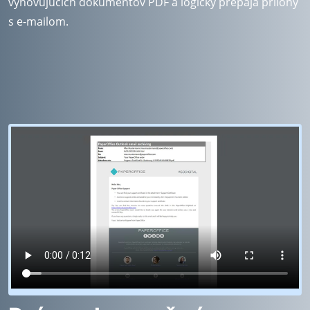
vyhovujúcich dokumentov PDF a logicky prepája prílohy
s e-mailom.