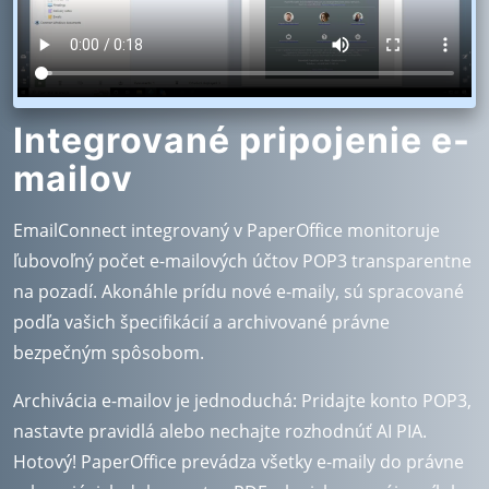
Integrované pripojenie e-
mailov
EmailConnect integrovaný v PaperOffice monitoruje
ľubovoľný počet e-mailových účtov POP3 transparentne
na pozadí. Akonáhle prídu nové e-maily, sú spracované
podľa vašich špecifikácií a archivované právne
bezpečným spôsobom.
Archivácia e-mailov je jednoduchá: Pridajte konto POP3,
nastavte pravidlá alebo nechajte rozhodnúť AI PIA.
Hotový! PaperOffice prevádza všetky e-maily do právne