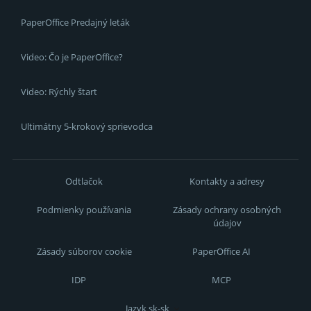
PaperOffice Predajný leták
Video: Čo je PaperOffice?
Video: Rýchly štart
Ultimátny 5-krokový sprievodca
Odtlačok
Kontakty a adresy
Podmienky používania
Zásady ochrany osobných
údajov
Zásady súborov cookie
PaperOffice AI
IDP
MCP
Jazyk sk-sk