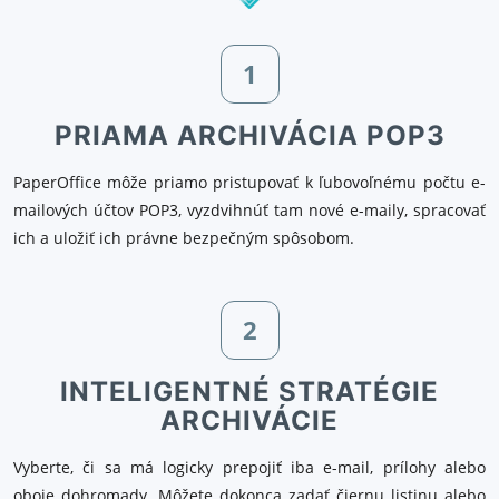
1
PRIAMA ARCHIVÁCIA POP3
PaperOffice môže priamo pristupovať k ľubovoľnému počtu e-
mailových účtov POP3, vyzdvihnúť tam nové e-maily, spracovať
ich a uložiť ich právne bezpečným spôsobom.
2
INTELIGENTNÉ STRATÉGIE
ARCHIVÁCIE
Vyberte, či sa má logicky prepojiť iba e-mail, prílohy alebo
oboje dohromady. Môžete dokonca zadať čiernu listinu alebo