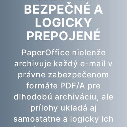
BEZPEČNÉ A
LOGICKY
PREPOJENÉ
PaperOffice nielenže
archivuje každý e-mail v
právne zabezpečenom
formáte PDF/A pre
dlhodobú archiváciu, ale
prílohy ukladá aj
samostatne a logicky ich