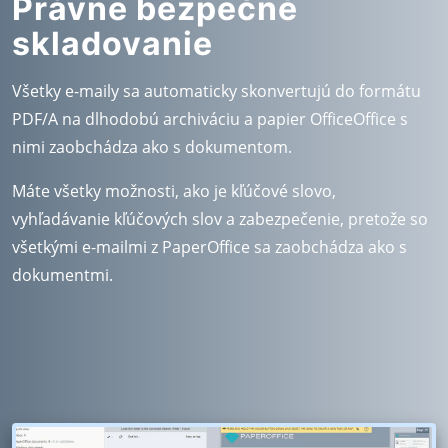
Právne bezpečné
skladovanie
Všetky e-maily sa automaticky skonvertujú do formátu
PDF/A na dlhodobú archiváciu a papier OfficeOffice s
nimi zaobchádza ako s dokumentom.
Máte všetky možnosti, ako je kľúčové slovo,
vyhľadávanie kľúčových slov a zabezpečenie, pretože so
všetkými e-mailmi z PaperOffice sa zaobchádza ako s
dokumentmi.