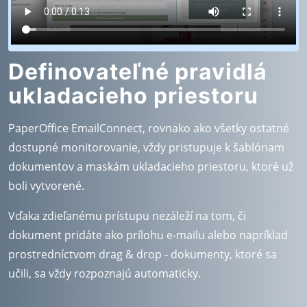
Definovateľné pravidlá
ukladacieho priestoru
PaperOffice EmailConnect, rovnako ako všetky ostatné
dostupné monitorovanie, vždy pristupuje k šablónam
dokumentov a maskám ukladacieho priestoru, ktoré už
boli vytvorené.
Vďaka zdieľanému prístupu nezáleží na tom, či
dokument pridáte ako prílohu e-mailu alebo napríklad
prostredníctvom drag & drop - dokumenty, ktoré sa
učili, sa vždy rozpoznajú automaticky.