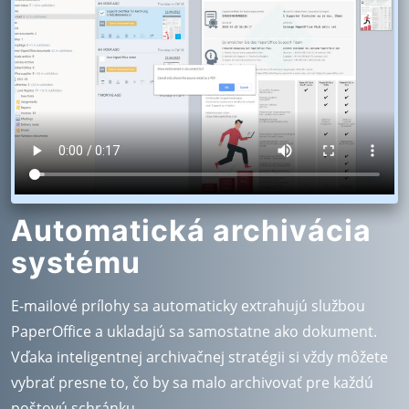
Automatická archivácia
systému
E-mailové prílohy sa automaticky extrahujú službou
PaperOffice a ukladajú sa samostatne ako dokument.
Vďaka inteligentnej archivačnej stratégii si vždy môžete
vybrať presne to, čo by sa malo archivovať pre každú
poštovú schránku.